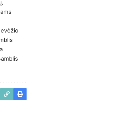
ų,
yvams
nevėžio
mblis
la
samblis