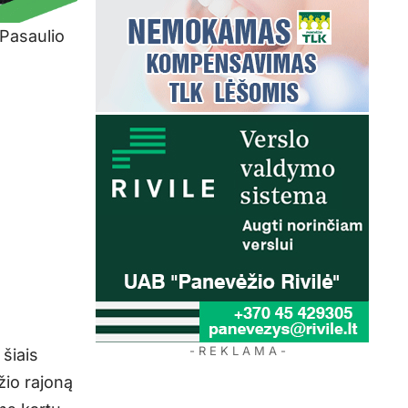
 Pasaulio
- R E K L A M A -
šiais
žio rajoną