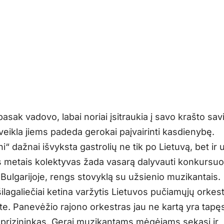
sak vadovo, labai noriai įsitraukia į savo krašto savi
veikla jiems padeda gerokai paįvairinti kasdienybę.
i“ dažnai išvyksta gastrolių ne tik po Lietuvą, bet ir 
ais metais kolektyvas žada vasarą dalyvauti konkursu
 Bulgarijoje, rengs stovyklą su užsienio muzikantais.
ilagaliečiai ketina varžytis Lietuvos pučiamųjų orkes
e. Panevėžio rajono orkestras jau ne kartą yra tapęs
prizininkas. Gerai muzikantams mėgėjams sekasi ir