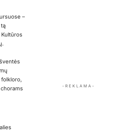
kursuose –
 tą
 Kultūros
ų.
ų šventės
imų
folkloro,
- R E K L A M A -
, chorams
alies