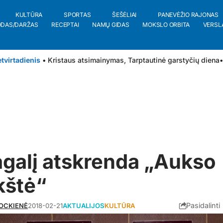
KULTŪRA
SPORTAS
ŠEŠĖLIAI
PANEVĖŽIO RAJONAS
ODAS/DARŽAS
RECEPTAI
NAMŲ GIDAS
MOKSLO ORBITA
VERSL
tvirtadienis
• Kristaus atsimainymas, Tarptautinė garstyčių diena
•
lagalį atskrenda „Aukso
kštė“
Pasidalinti
ROCKIENĖ
2018-02-21
AKTUALIJOS
KULTŪRA