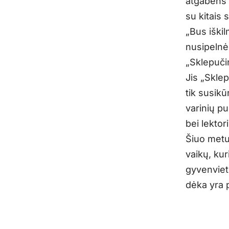
atgabens 
su kitais 
„Bus iški
nusipelnėm
„Sklepuči
Jis „Skle
tik susik
varinių p
bei lektor
Šiuo metu
vaikų, kur
gyvenviet
dėka yra 