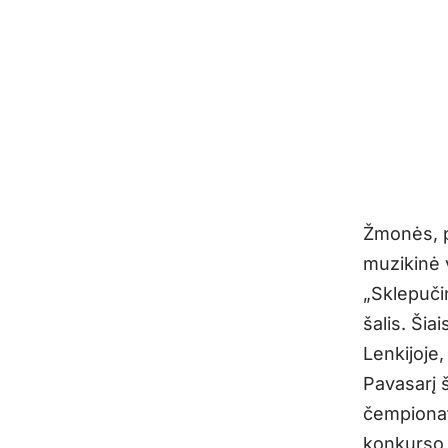
Žmonės, pa
muzikinė 
„Sklepučin
šalis. Ši
Lenkijoje,
Pavasarį š
čempionat
konkurso 