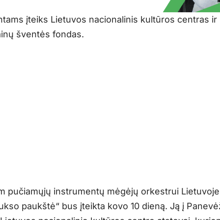
tams įteiks Lietuvos nacionalinis kultūros centras ir
dainų šventės fondas.
m pučiamųjų instrumentų mėgėjų orkestrui Lietuvoje 
ukso paukštė“ bus įteikta kovo 10 dieną. Ją į Panevė