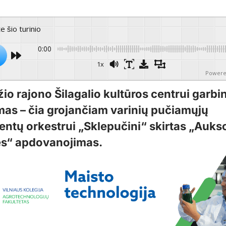
te šio turinio
0:00
1x
Powere
io rajono Šilagalio kultūros centrui garbi
imas – čia grojančiam varinių pučiamųjų
entų orkestrui „Sklepučini“ skirtas „Auks
s“ apdovanojimas.