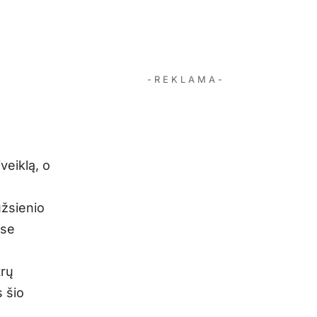
- R E K L A M A -
veiklą, o
užsienio
ose
trų
 šio