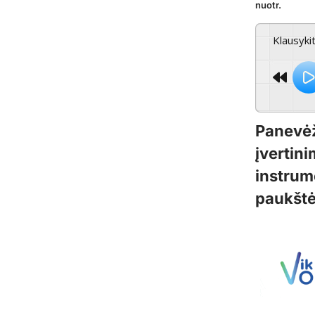
nuotr.
Klausyki
Panevėž
įvertin
instrum
paukštė