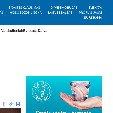
SAVAITĖS KLAUSIMAS
GYVENIMO BŪDAS
SVEIKATA
AS
HIGSO BOZONŲ ZONA
LAISVĖS BALSAS
PROFILIS_JAUNI
SU UKRAINA
 Vardadieniai:
Bylotas
,
Daiva