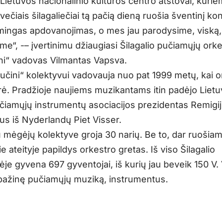
Lietuvos nacionalinio kultūros centro atstovai, kurie
svečiais šilagaliečiai tą pačią dieną ruošia šventinį ko
lmingas apdovanojimas, o mes jau parodysime, viską,
e“, -– įvertinimu džiaugiasi Šilagalio pučiamųjų ork
ni“ vadovas Vilmantas Vapsva.
pučini“ kolektyvui vadovauja nuo pat 1999 metų, kai 
ūrė. Pradžioje naujiems muzikantams itin padėjo Liet
učiamųjų instrumentų asociacijos prezidentas Remigij
ius iš Nyderlandų Piet Visser.
 mėgėjų kolektyve groja 30 narių. Be to, dar ruošiam
ie ateityje papildys orkestro gretas. Iš viso Šilagalio
ėje gyvena 697 gyventojai, iš kurių jau beveik 150 V
pažinę pučiamųjų muziką, instrumentus.