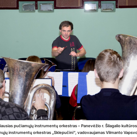
iausias pučiamųjų instrumentų orkestras – Panevėžio r. Šilagalio kultūro
mųjų instrumentų orkestras „Sklepučini“, vadovaujamas Vilmanto Vapsvos