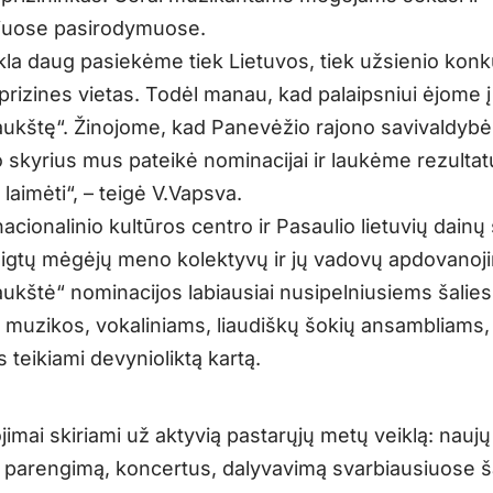
niuose pasirodymuose.
kla daug pasiekėme tiek Lietuvos, tiek užsienio kon
rizines vietas. Todėl manau, kad palaipsniui ėjome į
ukštę“. Žinojome, kad Panevėžio rajono savivaldybė
o skyrius mus pateikė nominacijai ir laukėme rezultat
aimėti“, – teigė V.Vapsva.
acionalinio kultūros centro ir Pasaulio lietuvių dain
eigtų mėgėjų meno kolektyvų ir jų vadovų apdovanoj
ukštė“ nominacijos labiausiai nusipelniusiems šalies 
s muzikos, vokaliniams, liaudiškų šokių ansambliams
s teikiami devynioliktą kartą.
imai skiriami už aktyvią pastarųjų metų veiklą: naujų
parengimą, koncertus, dalyvavimą svarbiausiuose š