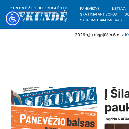
PANEVĖŽYS
LIETUVA
SKAITINIAI ANT SOFOS
S
SAUGUMO BAROMETRAS
2026-ųjų rugpjūčio 6 d. •
Ke
Į Ši
pau
Ingrida NAG