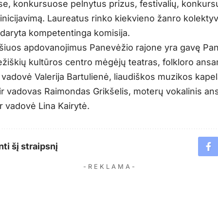
se, konkursuose pelnytus prizus, festivalių, konkurs
inicijavimą. Laureatus rinko kiekvieno žanro kolekt
sudaryta kompetentinga komisija.
šiuos apdovanojimus Panevėžio rajone yra gavę Pa
ežiškių kultūros centro mėgėjų teatras, folkloro ansa
r vadovė Valerija Bartulienė, liaudiškos muzikos kape
 ir vadovas Raimondas Grikšelis, moterų vokalinis an
ir vadovė Lina Kairytė.
ti šį straipsnį
- R E K L A M A -