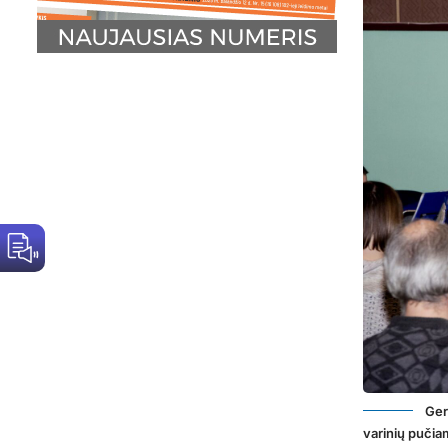
Ger
varinių pučia