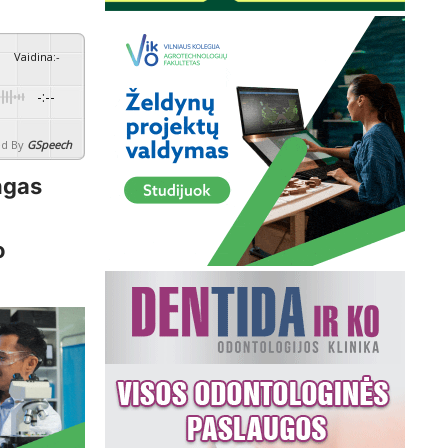
Vaidina
:
-
-:--
d By
GSpeech
ngas
o