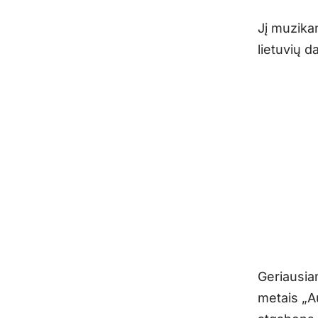
Jį muzikan
lietuvių 
Geriausia
metais „A