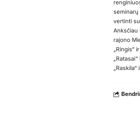
renginiuo
seminarų 
vertinti 
Anksčiau 
rajono Mi
„Ringis“ i
„Ratasai“
„Raskila“ 
Bendrin