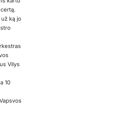
ms kartu
ncertą.
 už ką jo
estro
orkestras
uvos
us Vilys
a 10
. Vapsvos