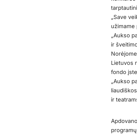
tarptauti
„Save vei
užimame p
„Aukso pa
ir šveitim
Norėjome l
Lietuvos n
fondo įst
„Aukso pa
liaudiško
ir teatram
Apdovanoj
programų 