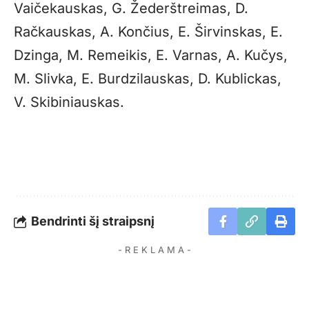
Vaičekauskas, G. Žederštreimas, D.
Račkauskas, A. Končius, E. Širvinskas, E.
Dzinga, M. Remeikis, E. Varnas, A. Kučys,
M. Slivka, E. Burdzilauskas, D. Kublickas,
V. Skibiniauskas.
Bendrinti šį straipsnį
- R E K L A M A -