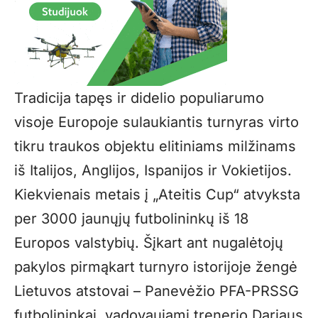
Tradicija tapęs ir didelio populiarumo
visoje Europoje sulaukiantis turnyras virto
tikru traukos objektu elitiniams milžinams
iš Italijos, Anglijos, Ispanijos ir Vokietijos.
Kiekvienais metais į „Ateitis Cup“ atvyksta
per 3000 jaunųjų futbolininkų iš 18
Europos valstybių. Šįkart ant nugalėtojų
pakylos pirmąkart turnyro istorijoje žengė
Lietuvos atstovai – Panevėžio PFA-PRSSG
futbolininkai, vadovaujami trenerio Dariaus