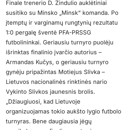
Finale trenerio D. Žindulio auklėtiniai
susitiko su Minsko „Minsk“ komanda. Po
įtemptų ir varginamų rungtynių rezultatu
1:0 pergalę šventė PFA-PRSSG
futbolininkai. Geriausiu turnyro puolėju
išrinktas finalinio įvarčio autorius –
Armandas Kučys, o geriausiu turnyro
gynėju pripažintas Motiejus Slivka –
Lietuvos nacionalinės rinktinės nario
Vykinto Slivkos jaunesnis brolis.
„Džiaugiuosi, kad Lietuvoje
organizuojamas tokio aukšto lygio futbolo
turnyras. Bene daugiausia jėgų