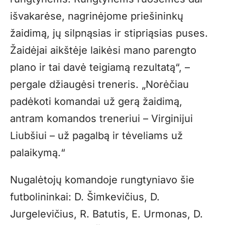
išvakarėse, nagrinėjome priešininkų
žaidimą, jų silpnąsias ir stipriąsias puses.
Žaidėjai aikštėje laikėsi mano parengto
plano ir tai davė teigiamą rezultatą“, –
pergale džiaugėsi treneris. „Norėčiau
padėkoti komandai už gerą žaidimą,
antram komandos treneriui – Virginijui
Liubšiui – už pagalbą ir tėveliams už
palaikymą.“
Nugalėtojų komandoje rungtyniavo šie
futbolininkai: D. Šimkevičius, D.
Jurgelevičius, R. Batutis, E. Urmonas, D.