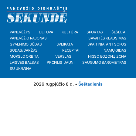
PANEVĖŽYS
LIETUVA
KULTŪRA
SPORTAS
ŠEŠĖLIAI
PANEVĖŽIO RAJONAS
SAVAITĖS KLAUSIMAS
GYVENIMO BŪDAS
SVEIKATA
SKAITINIAI ANT SOFOS
SODAS/DARŽAS
RECEPTAI
NAMŲ GIDAS
MOKSLO ORBITA
VERSLAS
HIGSO BOZONŲ ZONA
LAISVĖS BALSAS
PROFILIS_JAUNI
SAUGUMO BAROMETRAS
SU UKRAINA
2026 rugpjūčio 8 d. •
Šeštadienis