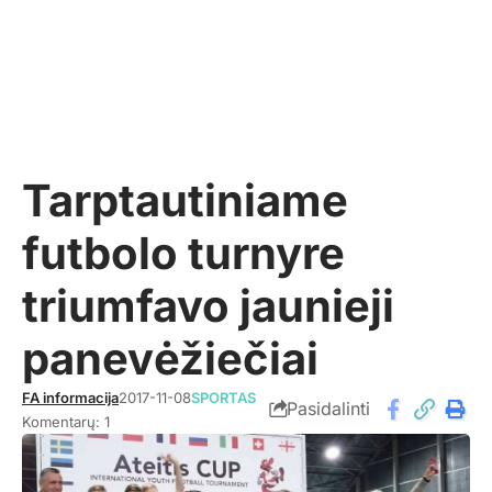
Tarptautiniame
futbolo turnyre
triumfavo jaunieji
panevėžiečiai
FA informacija
2017-11-08
SPORTAS
Pasidalinti
Komentarų: 1