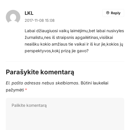
LKL
Reply
2017-11-08 15:08
Labai džiaugiuosi vaikų laimėjimu,bet labai nusivyles
žurnalistu,nes iš straipsnis apgailėtinas,visiškai
neaišku kokio amžiaus tie vaikai ir iš kur jie,kokios jų
perspektyvos,kokį prizą jie gavo?
Parašykite komentarą
El. pašto adresas nebus skelbiamas.
Būtini laukeliai
pažymėti
*