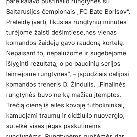
pareikalavo pusfinalio rungtynės su
Baltarusijos čempionais „FC Bate Borisov“.
Praleidę įvartį, likusias rungtynių minutes
turėjome žaisti dešimtiese,nes vienas
komandos žaidėjų gavo raudoną kortelę.
Nepaisant to, nepalūžome ir sugebėjome
išlyginti rezultatą, o po baudinių serijos
laimėjome rungtynes“, – įspūdžiais dalijosi
komandos treneris D. Žindulis. „Finalinės
rungtynės buvo ne ką mažiau įtemptos.
Trečią dieną iš eilės kovoję futbolininkai,
kamuojami traumų ir didžiulio nuovargio,
sutelkė visas jėgas paskutinėms
rungtynėms. Rungtynėms ruošėmės dar