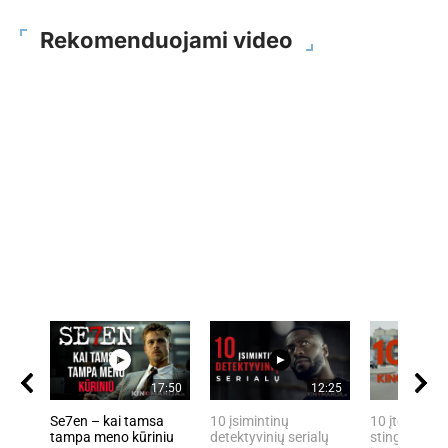
Rekomenduojami video
17:50
12:25
Se7en – kai tamsa
10 įsimintinų
10 įtemptų, 
tampa meno kūriniu
detektyvinių serialų
stingdančių 