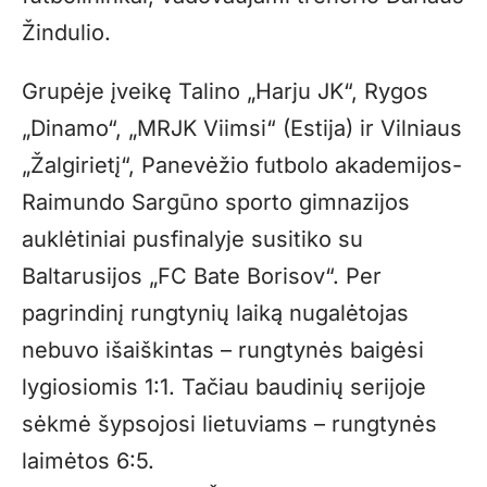
Žindulio.
Grupėje įveikę Talino „Harju JK“, Rygos
„Dinamo“, „MRJK Viimsi“ (Estija) ir Vilniaus
„Žalgirietį“, Panevėžio futbolo akademijos-
Raimundo Sargūno sporto gimnazijos
auklėtiniai pusfinalyje susitiko su
Baltarusijos „FC Bate Borisov“. Per
pagrindinį rungtynių laiką nugalėtojas
nebuvo išaiškintas – rungtynės baigėsi
lygiosiomis 1:1. Tačiau baudinių serijoje
sėkmė šypsojosi lietuviams – rungtynės
laimėtos 6:5.