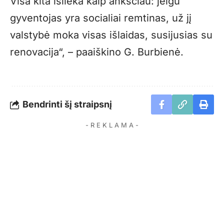
Visa kita išlieka kaip anksčiau: jeigu
gyventojas yra socialiai remtinas, už jį
valstybė moka visas išlaidas, susijusias su
renovacija“, – paaiškino G. Burbienė.
Bendrinti šį straipsnį
- R E K L A M A -