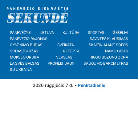
PANEVĖŽYS
LIETUVA
KULTŪRA
SPORTAS
ŠEŠĖLIAI
PANEVĖŽIO RAJONAS
SAVAITĖS KLAUSIMAS
GYVENIMO BŪDAS
SVEIKATA
SKAITINIAI ANT SOFOS
SODAS/DARŽAS
RECEPTAI
NAMŲ GIDAS
MOKSLO ORBITA
VERSLAS
HIGSO BOZONŲ ZONA
LAISVĖS BALSAS
PROFILIS_JAUNI
SAUGUMO BAROMETRAS
SU UKRAINA
2026 rugpjūčio 7 d. •
Penktadienis