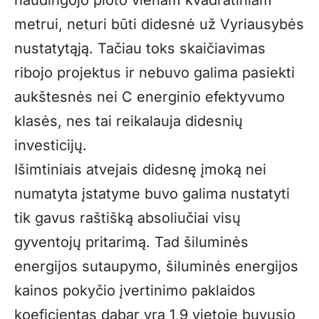
metrui, neturi būti didesnė už Vyriausybės
nustatytąją. Tačiau toks skaičiavimas
ribojo projektus ir nebuvo galima pasiekti
aukštesnės nei C energinio efektyvumo
klasės, nes tai reikalauja didesnių
investicijų.
Išimtiniais atvejais didesnę įmoką nei
numatyta įstatyme buvo galima nustatyti
tik gavus raštišką absoliučiai visų
gyventojų pritarimą. Tad šiluminės
energijos sutaupymo, šiluminės energijos
kainos pokyčio įvertinimo paklaidos
koeficientas dabar yra 1,9 vietoje buvusio