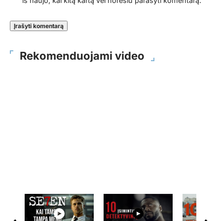
iš naujo, kai kitą kartą vėl norėsiu parašyti komentarą.
Rekomenduojami video