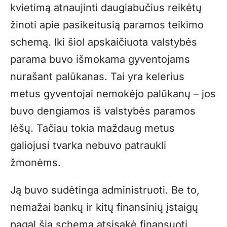
kvietimą atnaujinti daugiabučius reikėtų
žinoti apie pasikeitusią paramos teikimo
schemą. Iki šiol apskaičiuota valstybės
parama buvo išmokama gyventojams
nurašant palūkanas. Tai yra kelerius
metus gyventojai nemokėjo palūkanų – jos
buvo dengiamos iš valstybės paramos
lėšų. Tačiau tokia maždaug metus
galiojusi tvarka nebuvo patraukli
žmonėms.
Ją buvo sudėtinga administruoti. Be to,
nemažai bankų ir kitų finansinių įstaigų
pagal šią schemą atsisakė finansuoti