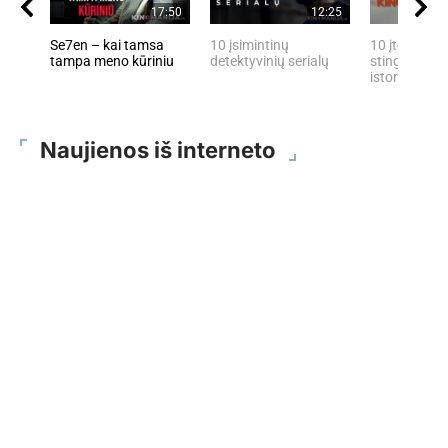
17:50
12:25
Se7en – kai tamsa
10 įsimintinų
10 įtemptų, 
tampa meno kūriniu
detektyvinių serialų
stingdančių 
istorijų
Naujienos iš interneto