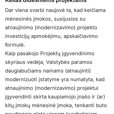
Kelias didesniems projektams
Dar viena svarbi naujovė ta, kad keičiama
mėnesinės įmokos, susijusios su
atnaujinimo (modernizavimo) projekto
investicijų apmokėjimu, apskaičiavimo
formulė.
Kaip pasakojo Projektų įgyvendinimo
skyriaus vedėja, Valstybės paramos
daugiabučiams namams (atnaujinti)
modernizuoti įstatyme yra numatyta, kad
atnaujinimo (modernizavimo) projektui
įgyvendinti skirta kaupiamojo įnašo ir (ar)
kitų įmokų mėnesinė įmoka, tenkanti buto
naudingojo ploto vienam kvadratiniam