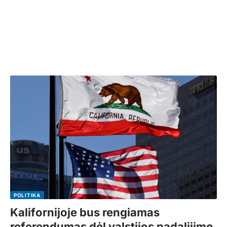
POLITIKA
Kalifornijoje bus rengiamas
referendumas dėl valstijos padalijimo