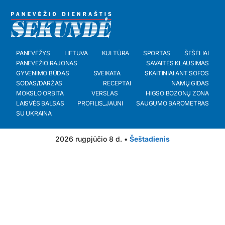
PANEVĖŽYS
LIETUVA
KULTŪRA
SPORTAS
ŠEŠĖLIAI
PANEVĖŽIO RAJONAS
SAVAITĖS KLAUSIMAS
GYVENIMO BŪDAS
SVEIKATA
SKAITINIAI ANT SOFOS
SODAS/DARŽAS
RECEPTAI
NAMŲ GIDAS
MOKSLO ORBITA
VERSLAS
HIGSO BOZONŲ ZONA
LAISVĖS BALSAS
PROFILIS_JAUNI
SAUGUMO BAROMETRAS
SU UKRAINA
2026 rugpjūčio 8 d. •
Šeštadienis