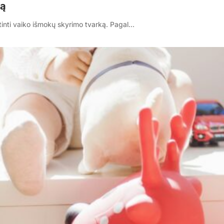
ką
tinti vaiko išmokų skyrimo tvarką. Pagal…