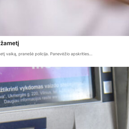
ažametį
tį vaiką, pranešė policija. Panevėžio apskrities…