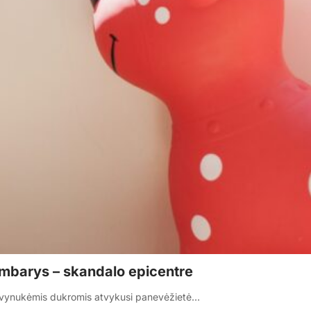
kambarys – skandalo epicentre
 dvynukėmis dukromis atvykusi panevėžietė…