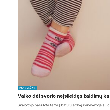
PANEVĖŽYS
Vaiko dėl svorio neįsileidęs žaidimų 
Skaitytojo pasiūlyta tema Į batutų erdvę Panevėžyje su