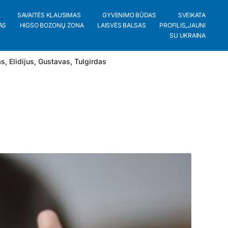
SAVAITĖS KLAUSIMAS
GYVENIMO BŪDAS
SVEIKATA
AS
HIGSO BOZONŲ ZONA
LAISVĖS BALSAS
PROFILIS_JAUNI
SU UKRAINA
as
,
Elidijus
,
Gustavas
,
Tulgirdas