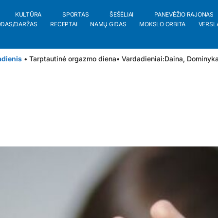
KULTŪRA
SPORTAS
ŠEŠĖLIAI
PANEVĖŽIO RAJONAS
ODAS/DARŽAS
RECEPTAI
NAMŲ GIDAS
MOKSLO ORBITA
VERSL
adienis
• Tarptautinė orgazmo diena
• Vardadieniai:
Daina
,
Dominyk