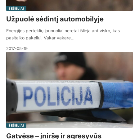
ŠEŠĖLIAI
Užpuolė sėdintį automobilyje
Energijos perteklių jaunuoliai neretai išlieja ant visko, kas
pasitaiko pakeliui. Vakar vakare…
2017-05-19
ŠEŠĖLIAI
Gatvėse – įniršę ir agresyvūs