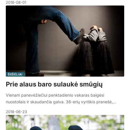
2018-08-01
ŠEŠĖLIAI
Prie alaus baro sulaukė smūgių
Vienam panevėžiečiui penktadienio vakaras baigėsi
nuostoliais ir skaudančia galva. 36-erių vyriškis pranešė,…
2018-06-23