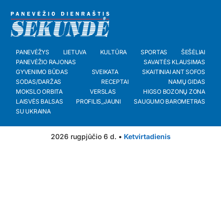
PANEVĖŽYS
LIETUVA
KULTŪRA
SPORTAS
ŠEŠĖLIAI
PANEVĖŽIO RAJONAS
SAVAITĖS KLAUSIMAS
GYVENIMO BŪDAS
SVEIKATA
SKAITINIAI ANT SOFOS
SODAS/DARŽAS
RECEPTAI
NAMŲ GIDAS
MOKSLO ORBITA
VERSLAS
HIGSO BOZONŲ ZONA
LAISVĖS BALSAS
PROFILIS_JAUNI
SAUGUMO BAROMETRAS
SU UKRAINA
2026 rugpjūčio 6 d. •
Ketvirtadienis