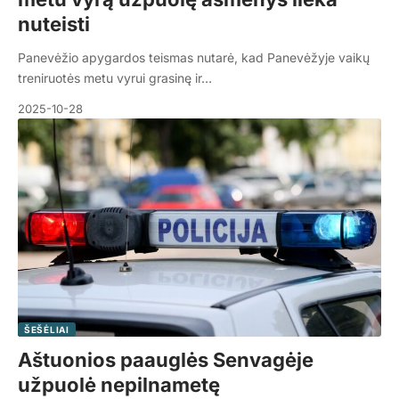
nuteisti
Panevėžio apygardos teismas nutarė, kad Panevėžyje vaikų
treniruotės metu vyrui grasinę ir…
2025-10-28
ŠEŠĖLIAI
Aštuonios paauglės Senvagėje
užpuolė nepilnametę