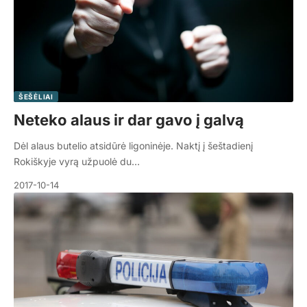
ŠEŠĖLIAI
Neteko alaus ir dar gavo į galvą
Dėl alaus butelio atsidūrė ligoninėje. Naktį į šeštadienį
Rokiškyje vyrą užpuolė du…
2017-10-14