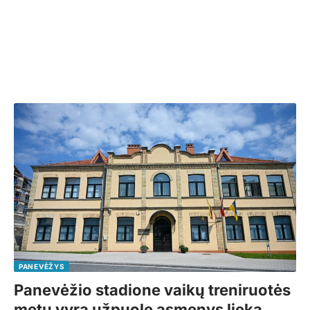
PANEVĖŽYS
Panevėžio stadione vaikų treniruotės
metu vyrą užpuolę asmenys lieka