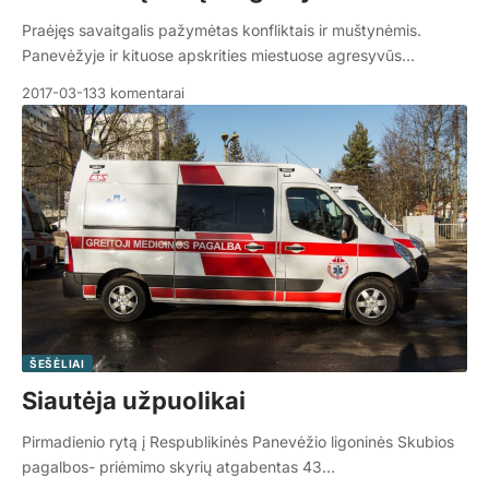
Praėjęs savaitgalis pažymėtas konfliktais ir muštynėmis.
Panevėžyje ir kituose apskrities miestuose agresyvūs…
2017-03-13
3 komentarai
ŠEŠĖLIAI
Siautėja užpuolikai
Pirmadienio rytą į Respublikinės Panevėžio ligoninės Skubios
pagalbos- priėmimo skyrių atgabentas 43…