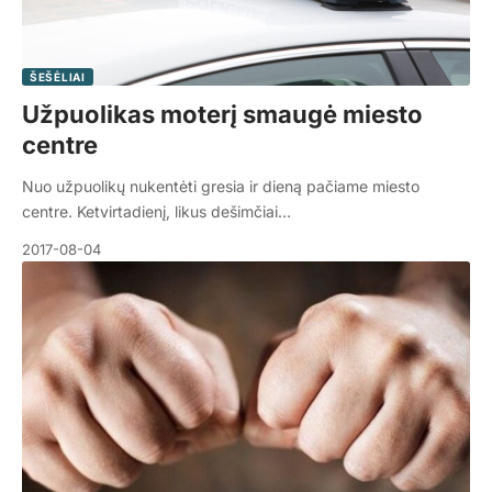
ŠEŠĖLIAI
Užpuolikas moterį smaugė miesto
centre
Nuo užpuolikų nukentėti gresia ir dieną pačiame miesto
centre. Ketvirtadienį, likus dešimčiai…
2017-08-04