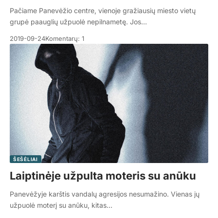
Pačiame Panevėžio centre, vienoje gražiausių miesto vietų
grupė paauglių užpuolė nepilnametę. Jos…
2019-09-24
Komentarų: 1
ŠEŠĖLIAI
Laiptinėje užpulta moteris su anūku
Panevėžyje karštis vandalų agresijos nesumažino. Vienas jų
užpuolė moterį su anūku, kitas…