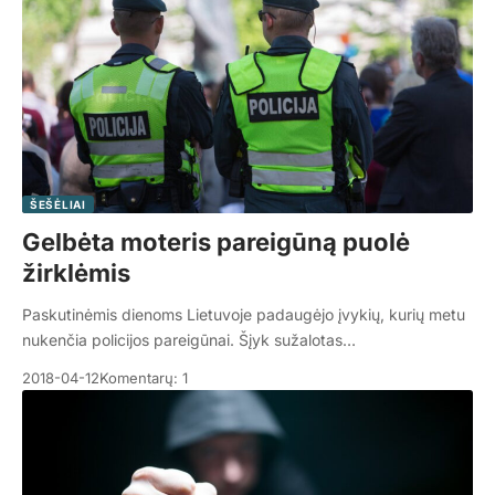
ŠEŠĖLIAI
Gelbėta moteris pareigūną puolė
žirklėmis
Paskutinėmis dienoms Lietuvoje padaugėjo įvykių, kurių metu
nukenčia policijos pareigūnai. Šįyk sužalotas…
2018-04-12
Komentarų: 1