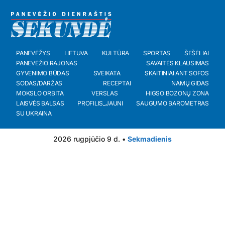
PANEVĖŽYS
LIETUVA
KULTŪRA
SPORTAS
ŠEŠĖLIAI
PANEVĖŽIO RAJONAS
SAVAITĖS KLAUSIMAS
GYVENIMO BŪDAS
SVEIKATA
SKAITINIAI ANT SOFOS
SODAS/DARŽAS
RECEPTAI
NAMŲ GIDAS
MOKSLO ORBITA
VERSLAS
HIGSO BOZONŲ ZONA
LAISVĖS BALSAS
PROFILIS_JAUNI
SAUGUMO BAROMETRAS
SU UKRAINA
2026 rugpjūčio 9 d. •
Sekmadienis