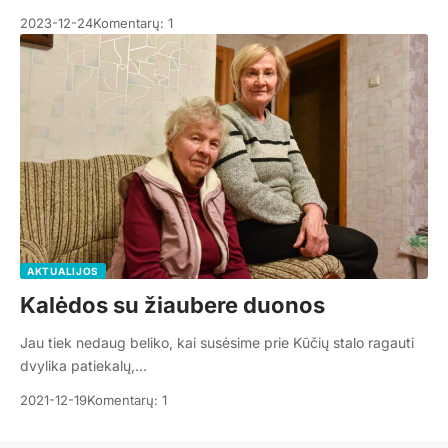
2023-12-24
Komentarų: 1
AKTUALIJOS
Kalėdos su žiaubere duonos
Jau tiek nedaug beliko, kai susėsime prie Kūčių stalo ragauti
dvylika patiekalų,…
2021-12-19
Komentarų: 1