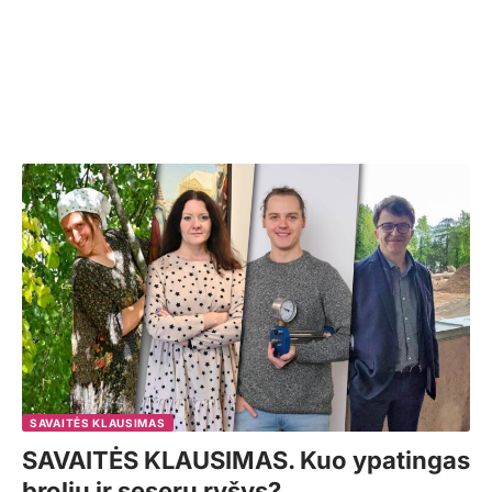
SAVAITĖS KLAUSIMAS
SAVAITĖS KLAUSIMAS. Kuo ypatingas
brolių ir seserų ryšys?