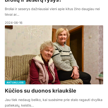
Broliai ir seserys dažniausiai vieni apie kitus žino daugiau nei
tėvai ar…
2024-06-16
AKTUALIJOS
Kūčios su duonos kriaukšle
Jau tiek nedaug beliko, kai susėsime prie stalo ragauti dvylika
patiekalų, keistis…