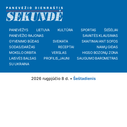
PANEVĖŽYS
LIETUVA
KULTŪRA
SPORTAS
ŠEŠĖLIAI
PANEVĖŽIO RAJONAS
SAVAITĖS KLAUSIMAS
GYVENIMO BŪDAS
SVEIKATA
SKAITINIAI ANT SOFOS
SODAS/DARŽAS
RECEPTAI
NAMŲ GIDAS
MOKSLO ORBITA
VERSLAS
HIGSO BOZONŲ ZONA
LAISVĖS BALSAS
PROFILIS_JAUNI
SAUGUMO BAROMETRAS
SU UKRAINA
2026 rugpjūčio 8 d. •
Šeštadienis