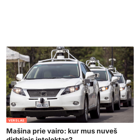
VERSLAS
Mašina prie vairo: kur mus nuveš
dirbtinis intelektas?