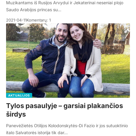
Muzikantams iš Rusijos Arvydui ir Jekaterinai neseniai plojo
Saudo Arabijos princas su…
2021-04-11
Komentarų: 1
AKTUALIJOS
Tylos pasaulyje – garsiai plakančios
širdys
Panevėžietės Otilijos Kolodonskytės-Di Fazio ir jos sutuoktinio
italo Salvatorės istorija tik dar…