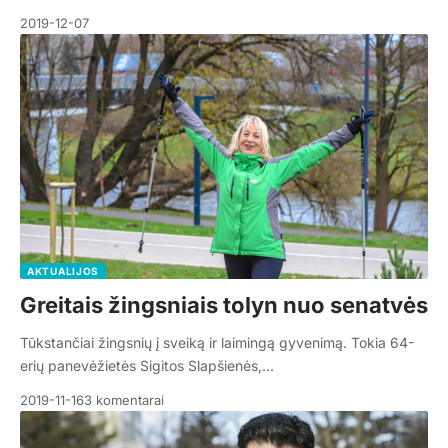
2019-12-07
AKTUALIJOS
Greitais žingsniais tolyn nuo senatvės
Tūkstančiai žingsnių į sveiką ir laimingą gyvenimą. Tokia 64-
erių panevėžietės Sigitos Slapšienės,…
2019-11-16
3 komentarai