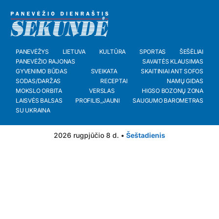
PANEVĖŽYS
LIETUVA
KULTŪRA
SPORTAS
ŠEŠĖLIAI
PANEVĖŽIO RAJONAS
SAVAITĖS KLAUSIMAS
GYVENIMO BŪDAS
SVEIKATA
SKAITINIAI ANT SOFOS
SODAS/DARŽAS
RECEPTAI
NAMŲ GIDAS
MOKSLO ORBITA
VERSLAS
HIGSO BOZONŲ ZONA
LAISVĖS BALSAS
PROFILIS_JAUNI
SAUGUMO BAROMETRAS
SU UKRAINA
2026 rugpjūčio 8 d. •
Šeštadienis