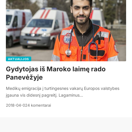
AKTUALIJOS
Gydytojas iš Maroko laimę rado
Panevėžyje
Medikų emigracija į turtingesnes vakarų Europos valstybes
įgauna vis didesnį pagreitį. Lagaminus…
2018-04-02
4 komentarai