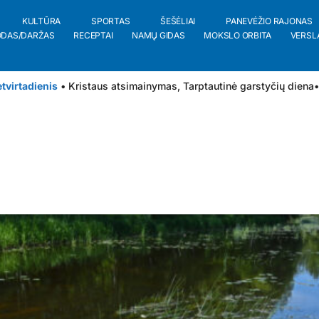
KULTŪRA
SPORTAS
ŠEŠĖLIAI
PANEVĖŽIO RAJONAS
ODAS/DARŽAS
RECEPTAI
NAMŲ GIDAS
MOKSLO ORBITA
VERSL
tvirtadienis
• Kristaus atsimainymas, Tarptautinė garstyčių diena
•