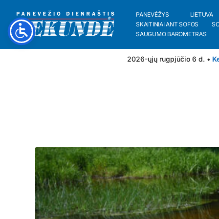
PANEVĖŽYS
LIETUVA
SKAITINIAI ANT SOFOS
S
SAUGUMO BAROMETRAS
2026-ųjų rugpjūčio 6 d. •
Ke