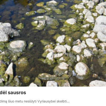
 dėl sausros
imą šiuo metu nesiūlyti Vyriausybei skelbti…