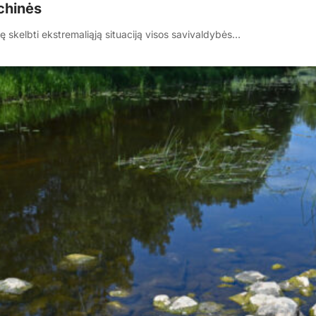
ichinės
 skelbti ekstremaliąją situaciją visos savivaldybės…