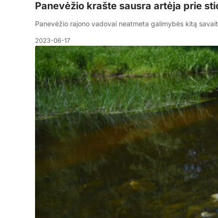
Panevėžio krašte sausra artėja prie st
Panevėžio rajono vadovai neatmeta galimybės kitą savaitę
2023-06-17