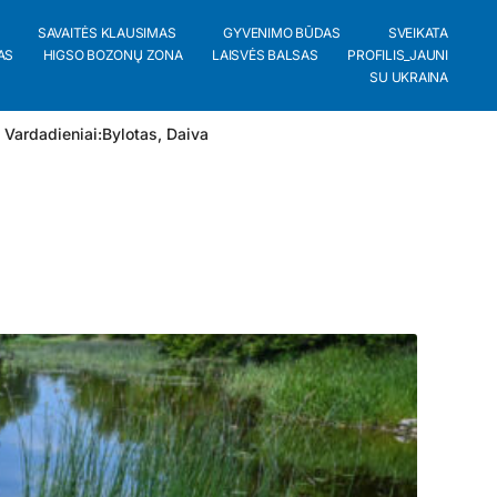
SAVAITĖS KLAUSIMAS
GYVENIMO BŪDAS
SVEIKATA
AS
HIGSO BOZONŲ ZONA
LAISVĖS BALSAS
PROFILIS_JAUNI
SU UKRAINA
 Vardadieniai:
Bylotas
,
Daiva