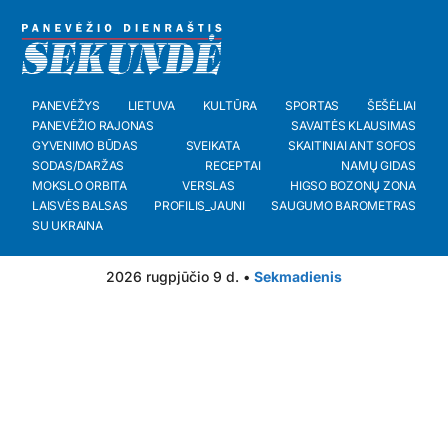
PANEVĖŽYS
LIETUVA
KULTŪRA
SPORTAS
ŠEŠĖLIAI
PANEVĖŽIO RAJONAS
SAVAITĖS KLAUSIMAS
GYVENIMO BŪDAS
SVEIKATA
SKAITINIAI ANT SOFOS
SODAS/DARŽAS
RECEPTAI
NAMŲ GIDAS
MOKSLO ORBITA
VERSLAS
HIGSO BOZONŲ ZONA
LAISVĖS BALSAS
PROFILIS_JAUNI
SAUGUMO BAROMETRAS
SU UKRAINA
2026 rugpjūčio 9 d. •
Sekmadienis