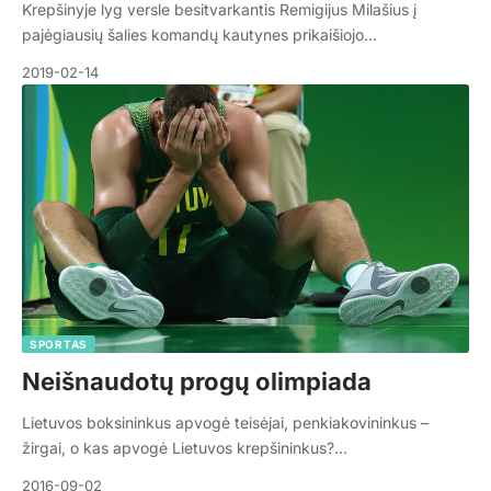
Krepšinyje lyg versle besitvarkantis Remigijus Milašius į
pajėgiausių šalies komandų kautynes prikaišiojo…
2019-02-14
SPORTAS
Neišnaudotų progų olimpiada
Lietuvos boksininkus apvogė teisėjai, penkiakovininkus –
žirgai, o kas apvogė Lietuvos krepšininkus?…
2016-09-02