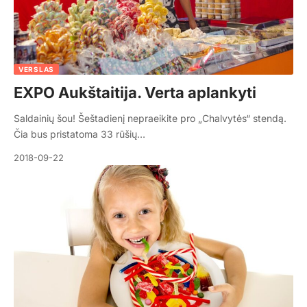
VERSLAS
EXPO Aukštaitija. Verta aplankyti
Saldainių šou! Šeštadienį nepraeikite pro „Chalvytės“ stendą.
Čia bus pristatoma 33 rūšių…
2018-09-22