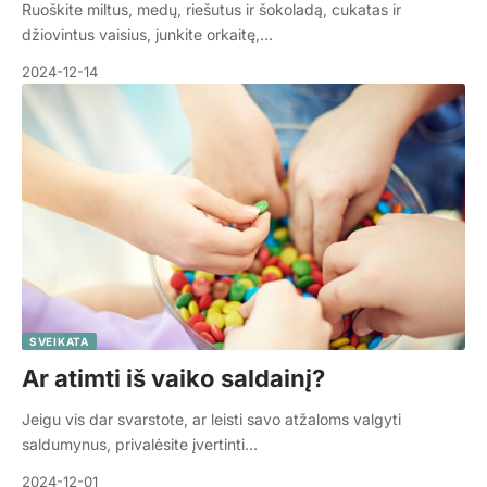
Ruoškite miltus, medų, riešutus ir šokoladą, cukatas ir
džiovintus vaisius, junkite orkaitę,…
2024-12-14
SVEIKATA
Ar atimti iš vaiko saldainį?
Jeigu vis dar svarstote, ar leisti savo atžaloms valgyti
saldumynus, privalėsite įvertinti…
2024-12-01