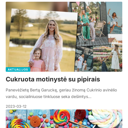
AKTUALIJOS
Cukruota motinystė su pipirais
Panevėžietę Bertą Garuckę, geriau žinomą Cukrinio avinėlio
vardu, socialiniuose tinkluose seka dešimtys…
2023-03-12