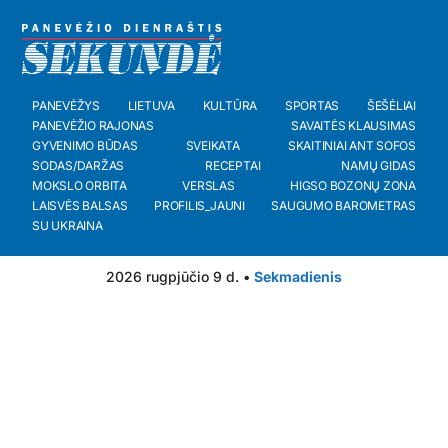
PANEVĖŽYS
LIETUVA
KULTŪRA
SPORTAS
ŠEŠĖLIAI
PANEVĖŽIO RAJONAS
SAVAITĖS KLAUSIMAS
GYVENIMO BŪDAS
SVEIKATA
SKAITINIAI ANT SOFOS
SODAS/DARŽAS
RECEPTAI
NAMŲ GIDAS
MOKSLO ORBITA
VERSLAS
HIGSO BOZONŲ ZONA
LAISVĖS BALSAS
PROFILIS_JAUNI
SAUGUMO BAROMETRAS
SU UKRAINA
2026 rugpjūčio 9 d. •
Sekmadienis