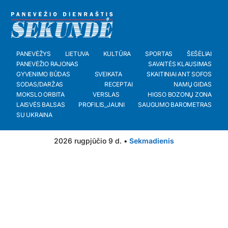
PANEVĖŽYS
LIETUVA
KULTŪRA
SPORTAS
ŠEŠĖLIAI
PANEVĖŽIO RAJONAS
SAVAITĖS KLAUSIMAS
GYVENIMO BŪDAS
SVEIKATA
SKAITINIAI ANT SOFOS
SODAS/DARŽAS
RECEPTAI
NAMŲ GIDAS
MOKSLO ORBITA
VERSLAS
HIGSO BOZONŲ ZONA
LAISVĖS BALSAS
PROFILIS_JAUNI
SAUGUMO BAROMETRAS
SU UKRAINA
2026 rugpjūčio 9 d. •
Sekmadienis