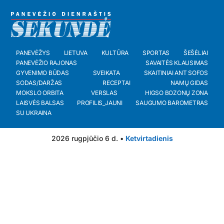
PANEVĖŽYS
LIETUVA
KULTŪRA
SPORTAS
ŠEŠĖLIAI
PANEVĖŽIO RAJONAS
SAVAITĖS KLAUSIMAS
GYVENIMO BŪDAS
SVEIKATA
SKAITINIAI ANT SOFOS
SODAS/DARŽAS
RECEPTAI
NAMŲ GIDAS
MOKSLO ORBITA
VERSLAS
HIGSO BOZONŲ ZONA
LAISVĖS BALSAS
PROFILIS_JAUNI
SAUGUMO BAROMETRAS
SU UKRAINA
2026 rugpjūčio 6 d. •
Ketvirtadienis