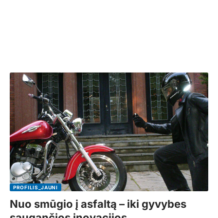
PROFILIS_JAUNI
Nuo smūgio į asfaltą – iki gyvybes
saugančios inovacijos