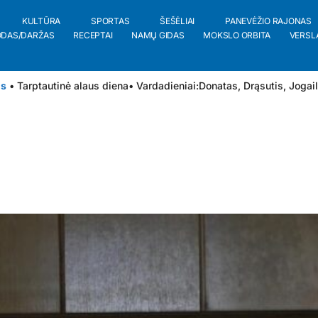
KULTŪRA
SPORTAS
ŠEŠĖLIAI
PANEVĖŽIO RAJONAS
ODAS/DARŽAS
RECEPTAI
NAMŲ GIDAS
MOKSLO ORBITA
VERSL
is
• Tarptautinė alaus diena
• Vardadieniai:
Donatas
,
Drąsutis
,
Jogai