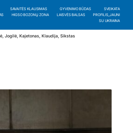
SAVAITĖS KLAUSIMAS
GYVENIMO BŪDAS
SVEIKATA
AS
HIGSO BOZONŲ ZONA
LAISVĖS BALSAS
PROFILIS_JAUNI
SU UKRAINA
lė
,
Jogilė
,
Kajetonas
,
Klaudija
,
Sikstas