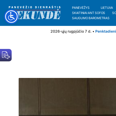
PANEVĖŽYS
LIETUVA
SKAITINIAI ANT SOFOS
S
SAUGUMO BAROMETRAS
2026-ųjų rugpjūčio 7 d. •
Penktadien