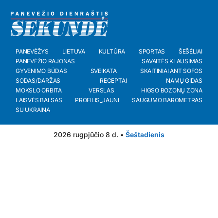
PANEVĖŽYS
LIETUVA
KULTŪRA
SPORTAS
ŠEŠĖLIAI
PANEVĖŽIO RAJONAS
SAVAITĖS KLAUSIMAS
GYVENIMO BŪDAS
SVEIKATA
SKAITINIAI ANT SOFOS
SODAS/DARŽAS
RECEPTAI
NAMŲ GIDAS
MOKSLO ORBITA
VERSLAS
HIGSO BOZONŲ ZONA
LAISVĖS BALSAS
PROFILIS_JAUNI
SAUGUMO BAROMETRAS
SU UKRAINA
2026 rugpjūčio 8 d. •
Šeštadienis