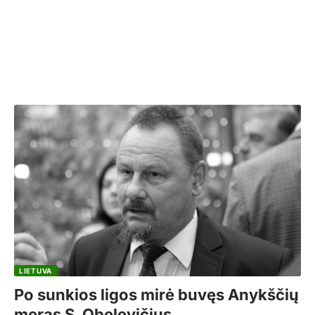
LIETUVA
Po sunkios ligos mirė buvęs Anykščių
meras S. Obelevičius