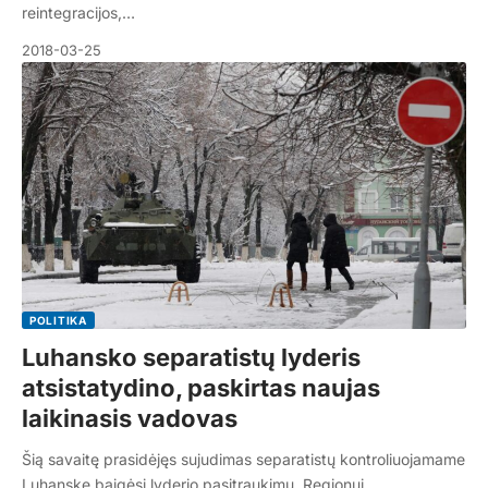
reintegracijos,…
2018-03-25
POLITIKA
Luhansko separatistų lyderis
atsistatydino, paskirtas naujas
laikinasis vadovas
Šią savaitę prasidėjęs sujudimas separatistų kontroliuojamame
Luhanske baigėsi lyderio pasitraukimu. Regionui