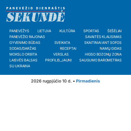
PANEVĖŽYS
LIETUVA
KULTŪRA
SPORTAS
ŠEŠĖLIAI
PANEVĖŽIO RAJONAS
SAVAITĖS KLAUSIMAS
GYVENIMO BŪDAS
SVEIKATA
SKAITINIAI ANT SOFOS
SODAS/DARŽAS
RECEPTAI
NAMŲ GIDAS
MOKSLO ORBITA
VERSLAS
HIGSO BOZONŲ ZONA
LAISVĖS BALSAS
PROFILIS_JAUNI
SAUGUMO BAROMETRAS
SU UKRAINA
2026 rugpjūčio 10 d. •
Pirmadienis