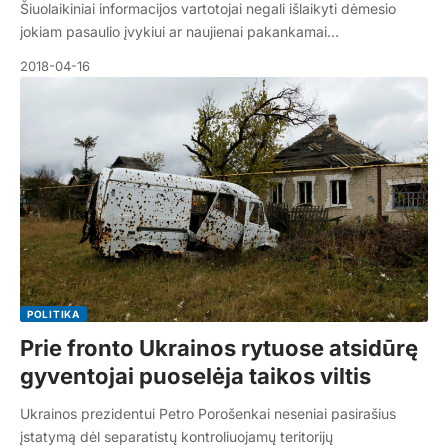
Šiuolaikiniai informacijos vartotojai negali išlaikyti dėmesio
jokiam pasaulio įvykiui ar naujienai pakankamai…
2018-04-16
POLITIKA
Prie fronto Ukrainos rytuose atsidūrę
gyventojai puoselėja taikos viltis
Ukrainos prezidentui Petro Porošenkai neseniai pasirašius
įstatymą dėl separatistų kontroliuojamų teritorijų