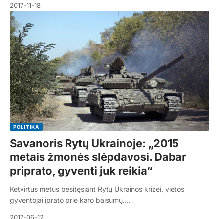
2017-11-18
POLITIKA
Savanoris Rytų Ukrainoje: „2015
metais žmonės slėpdavosi. Dabar
priprato, gyventi juk reikia“
Ketvirtus metus besitęsiant Rytų Ukrainos krizei, vietos
gyventojai įprato prie karo baisumų.…
2017-06-12