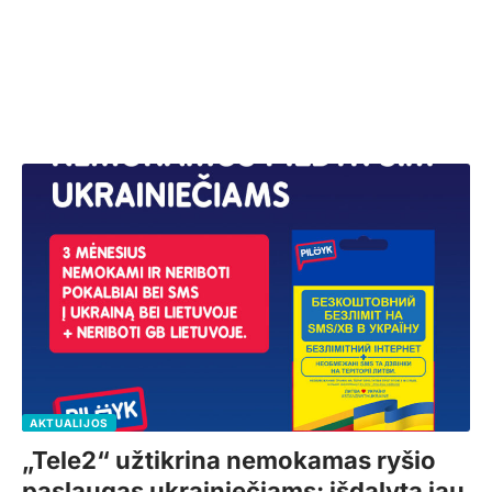
AKTUALIJOS
„Tele2“ užtikrina nemokamas ryšio
paslaugas ukrainiečiams: išdalyta jau