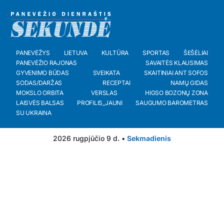
PANEVĖŽYS
LIETUVA
KULTŪRA
SPORTAS
ŠEŠĖLIAI
PANEVĖŽIO RAJONAS
SAVAITĖS KLAUSIMAS
GYVENIMO BŪDAS
SVEIKATA
SKAITINIAI ANT SOFOS
SODAS/DARŽAS
RECEPTAI
NAMŲ GIDAS
MOKSLO ORBITA
VERSLAS
HIGSO BOZONŲ ZONA
LAISVĖS BALSAS
PROFILIS_JAUNI
SAUGUMO BAROMETRAS
SU UKRAINA
2026 rugpjūčio 9 d. •
Sekmadienis