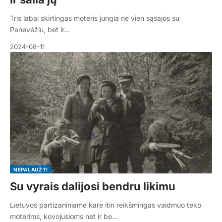
Tris labai skirtingas moteris jungia ne vien sąsajos su
Panevėžiu, bet ir…
2024-08-11
NEPALAUŽTI
Su vyrais dalijosi bendru likimu
Lietuvos partizaniniame kare itin reikšmingas vaidmuo teko
moterims, kovojusioms net ir be…