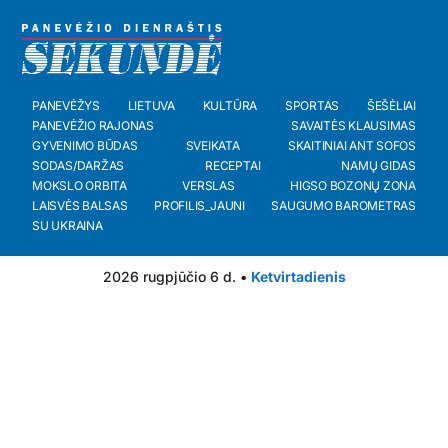
PANEVĖŽYS
LIETUVA
KULTŪRA
SPORTAS
ŠEŠĖLIAI
PANEVĖŽIO RAJONAS
SAVAITĖS KLAUSIMAS
GYVENIMO BŪDAS
SVEIKATA
SKAITINIAI ANT SOFOS
SODAS/DARŽAS
RECEPTAI
NAMŲ GIDAS
MOKSLO ORBITA
VERSLAS
HIGSO BOZONŲ ZONA
LAISVĖS BALSAS
PROFILIS_JAUNI
SAUGUMO BAROMETRAS
SU UKRAINA
2026 rugpjūčio 6 d. •
Ketvirtadienis