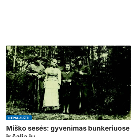
NEPALAUŽTI
Miško sesės: gyvenimas bunkeriuose
ir šalia jų