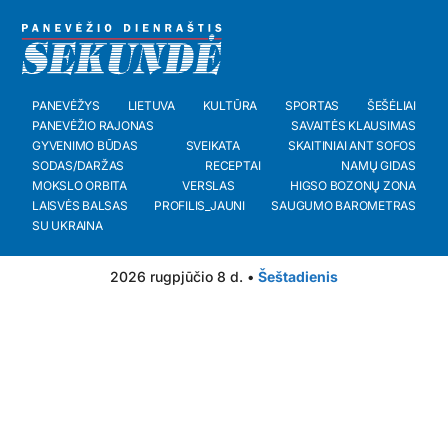
PANEVĖŽYS
LIETUVA
KULTŪRA
SPORTAS
ŠEŠĖLIAI
PANEVĖŽIO RAJONAS
SAVAITĖS KLAUSIMAS
GYVENIMO BŪDAS
SVEIKATA
SKAITINIAI ANT SOFOS
SODAS/DARŽAS
RECEPTAI
NAMŲ GIDAS
MOKSLO ORBITA
VERSLAS
HIGSO BOZONŲ ZONA
LAISVĖS BALSAS
PROFILIS_JAUNI
SAUGUMO BAROMETRAS
SU UKRAINA
2026 rugpjūčio 8 d. •
Šeštadienis