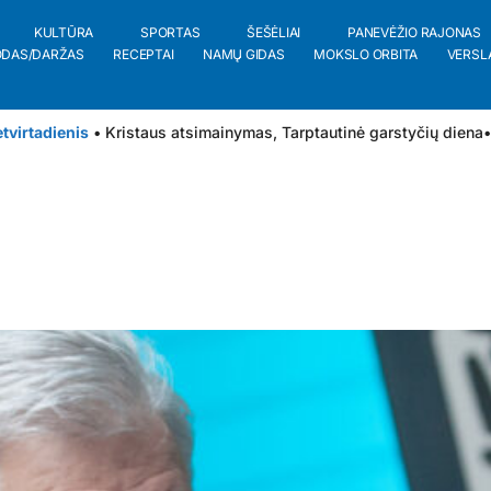
KULTŪRA
SPORTAS
ŠEŠĖLIAI
PANEVĖŽIO RAJONAS
ODAS/DARŽAS
RECEPTAI
NAMŲ GIDAS
MOKSLO ORBITA
VERSL
tvirtadienis
• Kristaus atsimainymas, Tarptautinė garstyčių diena
•