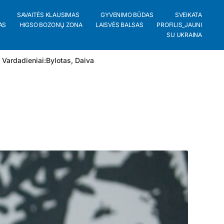
SAVAITĖS KLAUSIMAS
GYVENIMO BŪDAS
SVEIKATA
AS
HIGSO BOZONŲ ZONA
LAISVĖS BALSAS
PROFILIS_JAUNI
SU UKRAINA
 Vardadieniai:
Bylotas
,
Daiva