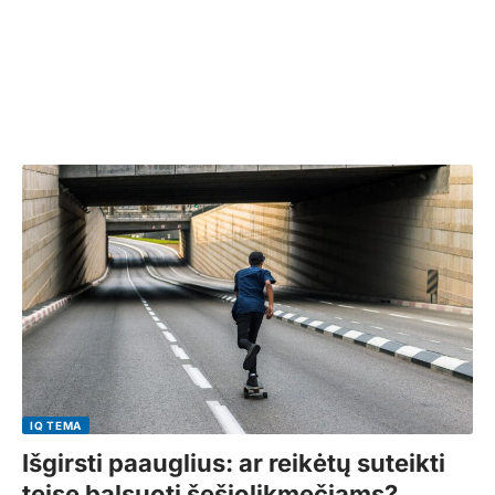
IQ TEMA
Išgirsti paauglius: ar reikėtų suteikti
teisę balsuoti šešiolikmečiams?