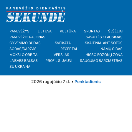
PANEVĖŽYS
LIETUVA
KULTŪRA
SPORTAS
ŠEŠĖLIAI
PANEVĖŽIO RAJONAS
SAVAITĖS KLAUSIMAS
GYVENIMO BŪDAS
SVEIKATA
SKAITINIAI ANT SOFOS
SODAS/DARŽAS
RECEPTAI
NAMŲ GIDAS
MOKSLO ORBITA
VERSLAS
HIGSO BOZONŲ ZONA
LAISVĖS BALSAS
PROFILIS_JAUNI
SAUGUMO BAROMETRAS
SU UKRAINA
2026 rugpjūčio 7 d. •
Penktadienis