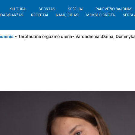
KULTŪRA
SPORTAS
ŠEŠĖLIAI
PANEVĖŽIO RAJONAS
ODAS/DARŽAS
RECEPTAI
NAMŲ GIDAS
MOKSLO ORBITA
VERSL
adienis
• Tarptautinė orgazmo diena
• Vardadieniai:
Daina
,
Dominyk