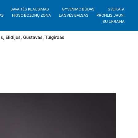
SAVAITĖS KLAUSIMAS
GYVENIMO BŪDAS
SVEIKATA
AS
HIGSO BOZONŲ ZONA
LAISVĖS BALSAS
PROFILIS_JAUNI
SU UKRAINA
as
,
Elidijus
,
Gustavas
,
Tulgirdas