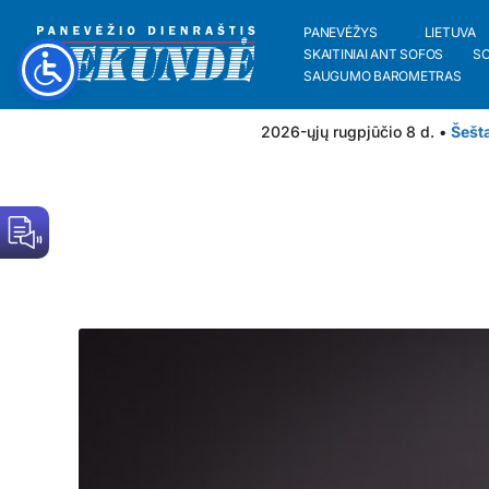
PANEVĖŽYS
LIETUVA
SKAITINIAI ANT SOFOS
S
SAUGUMO BAROMETRAS
2026-ųjų rugpjūčio 8 d. •
Šešt