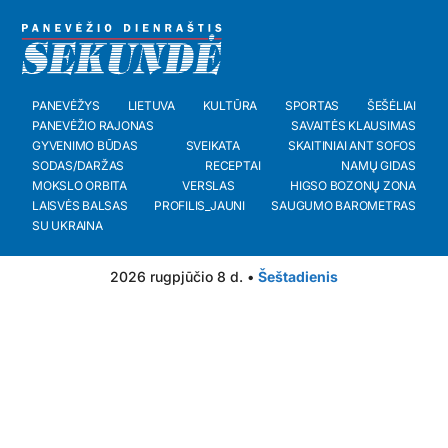
PANEVĖŽYS
LIETUVA
KULTŪRA
SPORTAS
ŠEŠĖLIAI
PANEVĖŽIO RAJONAS
SAVAITĖS KLAUSIMAS
GYVENIMO BŪDAS
SVEIKATA
SKAITINIAI ANT SOFOS
SODAS/DARŽAS
RECEPTAI
NAMŲ GIDAS
MOKSLO ORBITA
VERSLAS
HIGSO BOZONŲ ZONA
LAISVĖS BALSAS
PROFILIS_JAUNI
SAUGUMO BAROMETRAS
SU UKRAINA
2026 rugpjūčio 8 d. •
Šeštadienis