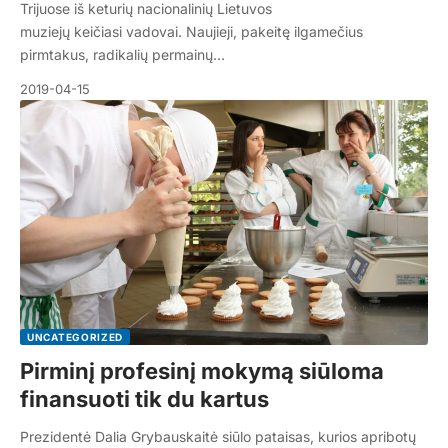
Trijuose iš keturių nacionalinių Lietuvos
muziejų keičiasi vadovai. Naujieji, pakeitę ilgamečius
pirmtakus, radikalių permainų…
2019-04-15
UNCATEGORIZED
Pirminį profesinį mokymą siūloma
finansuoti tik du kartus
Prezidentė Dalia Grybauskaitė siūlo pataisas, kurios apribotų