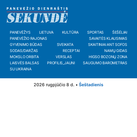
PANEVĖŽYS
LIETUVA
KULTŪRA
SPORTAS
ŠEŠĖLIAI
PANEVĖŽIO RAJONAS
SAVAITĖS KLAUSIMAS
GYVENIMO BŪDAS
SVEIKATA
SKAITINIAI ANT SOFOS
SODAS/DARŽAS
RECEPTAI
NAMŲ GIDAS
MOKSLO ORBITA
VERSLAS
HIGSO BOZONŲ ZONA
LAISVĖS BALSAS
PROFILIS_JAUNI
SAUGUMO BAROMETRAS
SU UKRAINA
2026 rugpjūčio 8 d. •
Šeštadienis