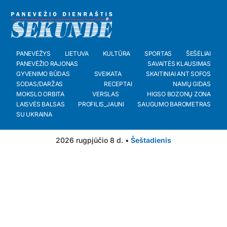
PANEVĖŽYS
LIETUVA
KULTŪRA
SPORTAS
ŠEŠĖLIAI
PANEVĖŽIO RAJONAS
SAVAITĖS KLAUSIMAS
GYVENIMO BŪDAS
SVEIKATA
SKAITINIAI ANT SOFOS
SODAS/DARŽAS
RECEPTAI
NAMŲ GIDAS
MOKSLO ORBITA
VERSLAS
HIGSO BOZONŲ ZONA
LAISVĖS BALSAS
PROFILIS_JAUNI
SAUGUMO BAROMETRAS
SU UKRAINA
2026 rugpjūčio 8 d. •
Šeštadienis