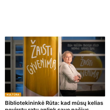
KULTŪRA
Bibliotekininkė Rūta: kad mūsų kelias
nevirstų ratu aplink save pačius