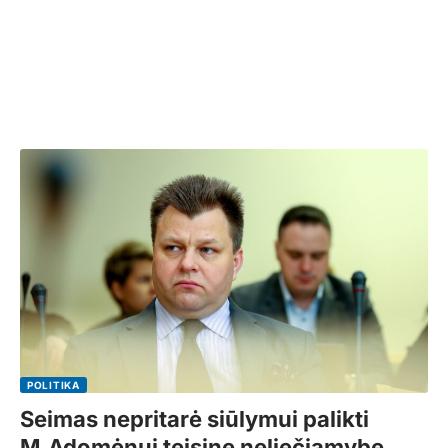
POLITIKA
Seimas nepritarė siūlymui palikti
M.Adomėnui teisinę neliečiamybę