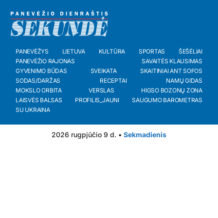
PANEVĖŽYS
LIETUVA
KULTŪRA
SPORTAS
ŠEŠĖLIAI
PANEVĖŽIO RAJONAS
SAVAITĖS KLAUSIMAS
GYVENIMO BŪDAS
SVEIKATA
SKAITINIAI ANT SOFOS
SODAS/DARŽAS
RECEPTAI
NAMŲ GIDAS
MOKSLO ORBITA
VERSLAS
HIGSO BOZONŲ ZONA
LAISVĖS BALSAS
PROFILIS_JAUNI
SAUGUMO BAROMETRAS
SU UKRAINA
2026 rugpjūčio 9 d. •
Sekmadienis