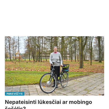
PANEVĖŽYS
Nepateisinti lūkesčiai ar mobingo
šešėlis?