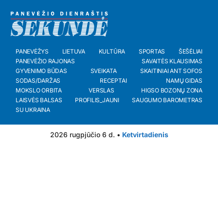
PANEVĖŽYS
LIETUVA
KULTŪRA
SPORTAS
ŠEŠĖLIAI
PANEVĖŽIO RAJONAS
SAVAITĖS KLAUSIMAS
GYVENIMO BŪDAS
SVEIKATA
SKAITINIAI ANT SOFOS
SODAS/DARŽAS
RECEPTAI
NAMŲ GIDAS
MOKSLO ORBITA
VERSLAS
HIGSO BOZONŲ ZONA
LAISVĖS BALSAS
PROFILIS_JAUNI
SAUGUMO BAROMETRAS
SU UKRAINA
2026 rugpjūčio 6 d. •
Ketvirtadienis