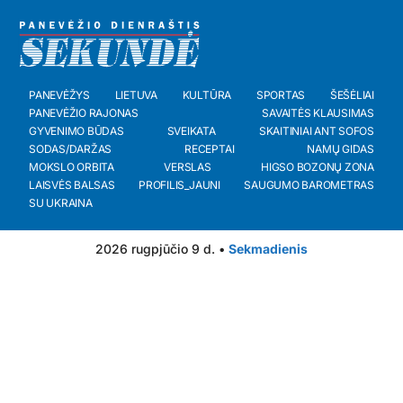
PANEVĖŽYS
LIETUVA
KULTŪRA
SPORTAS
ŠEŠĖLIAI
PANEVĖŽIO RAJONAS
SAVAITĖS KLAUSIMAS
GYVENIMO BŪDAS
SVEIKATA
SKAITINIAI ANT SOFOS
SODAS/DARŽAS
RECEPTAI
NAMŲ GIDAS
MOKSLO ORBITA
VERSLAS
HIGSO BOZONŲ ZONA
LAISVĖS BALSAS
PROFILIS_JAUNI
SAUGUMO BAROMETRAS
SU UKRAINA
2026 rugpjūčio 9 d. •
Sekmadienis