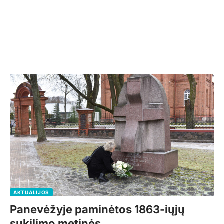
AKTUALIJOS
Panevėžyje paminėtos 1863-iųjų
sukilimo metinės