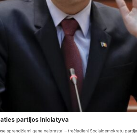
ties partijos iniciatyva
tose sprendžiami gana neįprastai – trečiadienį Socialdemokratų partij