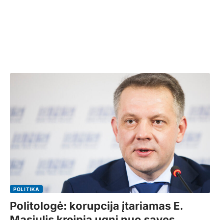
POLITIKA
Politologė: korupcija įtariamas E.
Masiulis kreipia ugnį nuo savęs