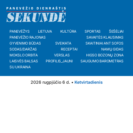
PANEVĖŽYS
LIETUVA
KULTŪRA
SPORTAS
ŠEŠĖLIAI
PANEVĖŽIO RAJONAS
SAVAITĖS KLAUSIMAS
GYVENIMO BŪDAS
SVEIKATA
SKAITINIAI ANT SOFOS
SODAS/DARŽAS
RECEPTAI
NAMŲ GIDAS
MOKSLO ORBITA
VERSLAS
HIGSO BOZONŲ ZONA
LAISVĖS BALSAS
PROFILIS_JAUNI
SAUGUMO BAROMETRAS
SU UKRAINA
2026 rugpjūčio 6 d. •
Ketvirtadienis