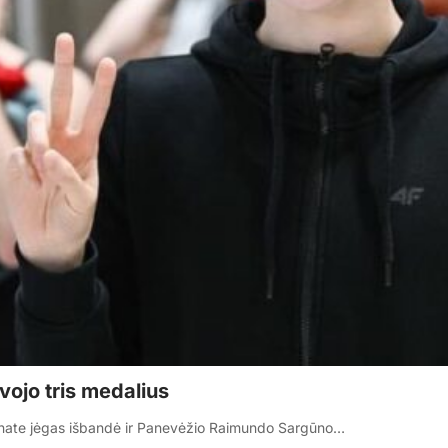
vojo tris medalius
onate jėgas išbandė ir Panevėžio Raimundo Sargūno…