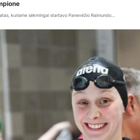
empione
natas, kuriame sėkmingai startavo Panevėžio Raimundo…