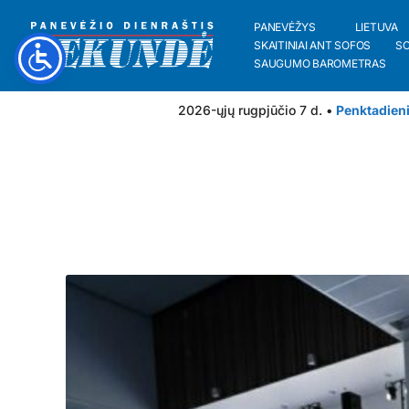
PANEVĖŽYS
LIETUVA
SKAITINIAI ANT SOFOS
S
SAUGUMO BAROMETRAS
2026-ųjų rugpjūčio 7 d. •
Penktadien