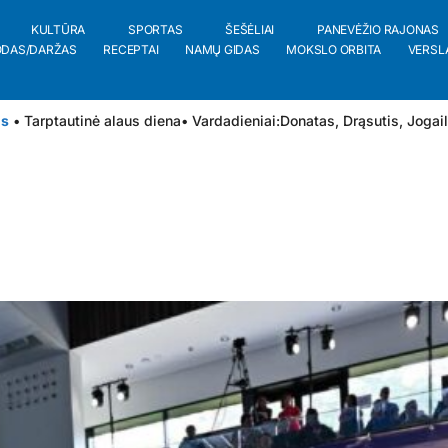
KULTŪRA
SPORTAS
ŠEŠĖLIAI
PANEVĖŽIO RAJONAS
ODAS/DARŽAS
RECEPTAI
NAMŲ GIDAS
MOKSLO ORBITA
VERSL
is
• Tarptautinė alaus diena
• Vardadieniai:
Donatas
,
Drąsutis
,
Jogai