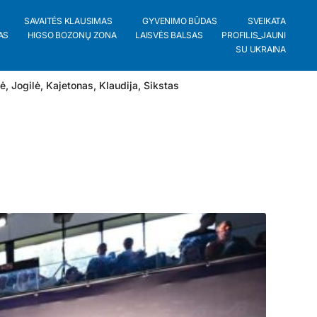
SAVAITĖS KLAUSIMAS
GYVENIMO BŪDAS
SVEIKATA
AS
HIGSO BOZONŲ ZONA
LAISVĖS BALSAS
PROFILIS_JAUNI
SU UKRAINA
lė
,
Jogilė
,
Kajetonas
,
Klaudija
,
Sikstas