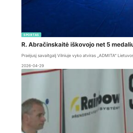
SPORTAS
R. Abračinskaitė iškovojo net 5 medali
Praėjusį savaitgalį Vilniuje vyko atviras „ADMITA“ Liet
2026-04-29