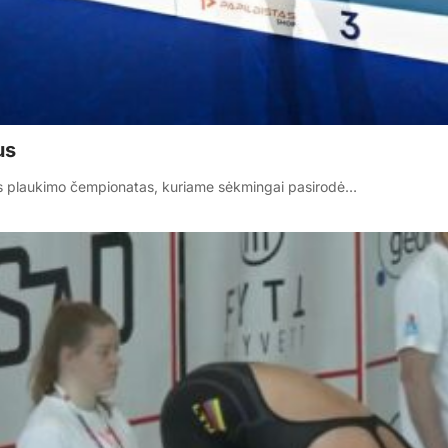
us
uvos plaukimo čempionatas, kuriame sėkmingai pasirodė…