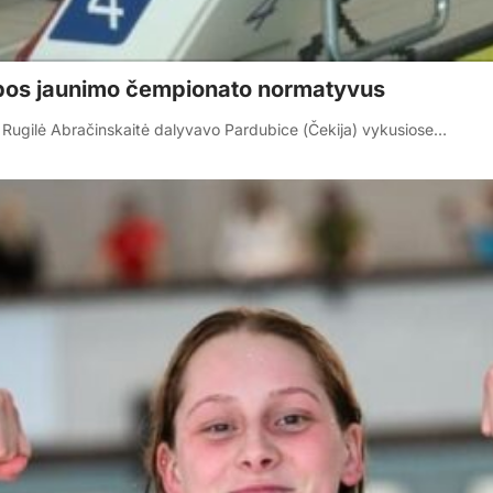
opos jaunimo čempionato normatyvus
Rugilė Abračinskaitė dalyvavo Pardubice (Čekija) vykusiose…