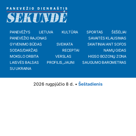
PANEVĖŽYS
LIETUVA
KULTŪRA
SPORTAS
ŠEŠĖLIAI
PANEVĖŽIO RAJONAS
SAVAITĖS KLAUSIMAS
GYVENIMO BŪDAS
SVEIKATA
SKAITINIAI ANT SOFOS
SODAS/DARŽAS
RECEPTAI
NAMŲ GIDAS
MOKSLO ORBITA
VERSLAS
HIGSO BOZONŲ ZONA
LAISVĖS BALSAS
PROFILIS_JAUNI
SAUGUMO BAROMETRAS
SU UKRAINA
2026 rugpjūčio 8 d. •
Šeštadienis