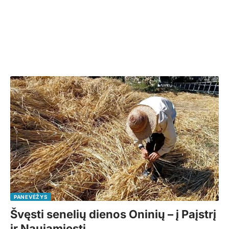
PANEVĖŽYS
Švęsti senelių dienos Oninių – į Paįstrį
ir Naujamiestį