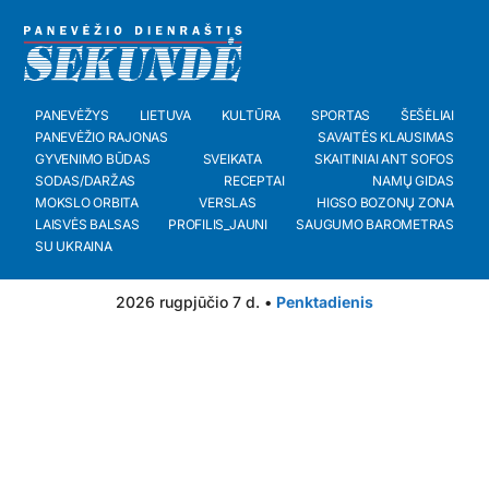
PANEVĖŽYS
LIETUVA
KULTŪRA
SPORTAS
ŠEŠĖLIAI
PANEVĖŽIO RAJONAS
SAVAITĖS KLAUSIMAS
GYVENIMO BŪDAS
SVEIKATA
SKAITINIAI ANT SOFOS
SODAS/DARŽAS
RECEPTAI
NAMŲ GIDAS
MOKSLO ORBITA
VERSLAS
HIGSO BOZONŲ ZONA
LAISVĖS BALSAS
PROFILIS_JAUNI
SAUGUMO BAROMETRAS
SU UKRAINA
2026 rugpjūčio 7 d. •
Penktadienis