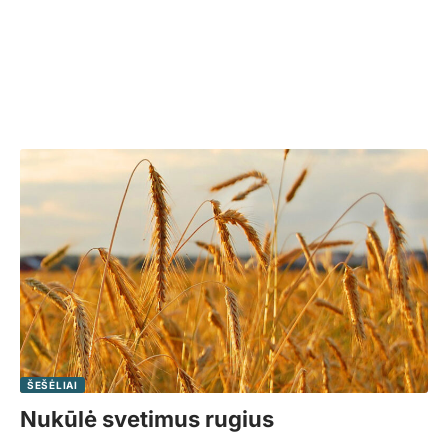
ŠEŠĖLIAI
Nukūlė svetimus rugius