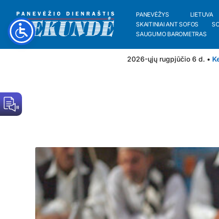
PANEVĖŽYS
LIETUVA
SKAITINIAI ANT SOFOS
S
SAUGUMO BAROMETRAS
2026-ųjų rugpjūčio 6 d. •
Ke