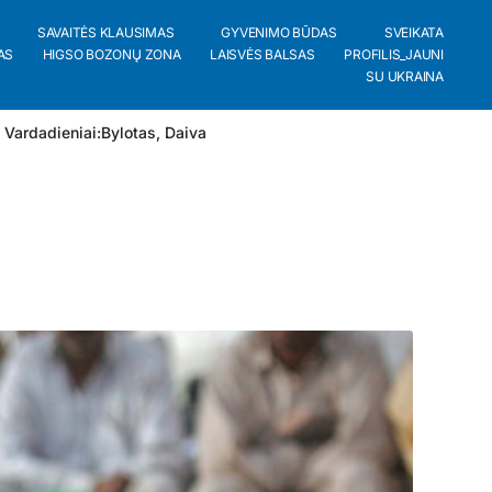
SAVAITĖS KLAUSIMAS
GYVENIMO BŪDAS
SVEIKATA
AS
HIGSO BOZONŲ ZONA
LAISVĖS BALSAS
PROFILIS_JAUNI
SU UKRAINA
 Vardadieniai:
Bylotas
,
Daiva