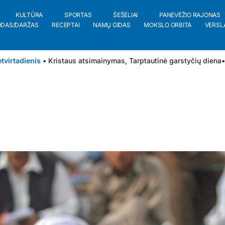
KULTŪRA
SPORTAS
ŠEŠĖLIAI
PANEVĖŽIO RAJONAS
ODAS/DARŽAS
RECEPTAI
NAMŲ GIDAS
MOKSLO ORBITA
VERSL
tvirtadienis
• Kristaus atsimainymas, Tarptautinė garstyčių diena
•