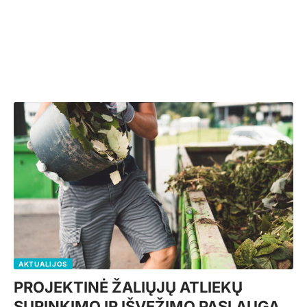
AKTUALIJOS
PROJEKTINĖ ŽALIŲJŲ ATLIEKŲ
SURINKIMO IR IŠVEŽIMO PASLAUGA