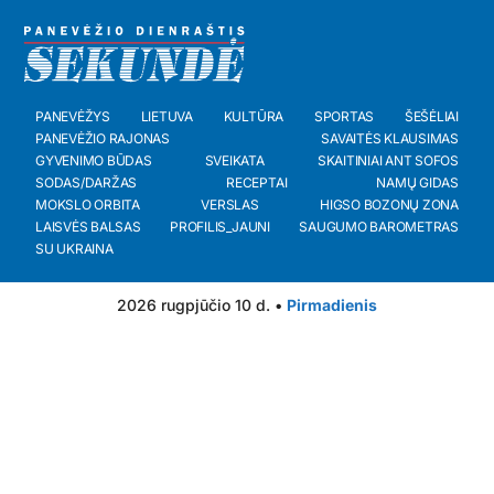
PANEVĖŽYS
LIETUVA
KULTŪRA
SPORTAS
ŠEŠĖLIAI
PANEVĖŽIO RAJONAS
SAVAITĖS KLAUSIMAS
GYVENIMO BŪDAS
SVEIKATA
SKAITINIAI ANT SOFOS
SODAS/DARŽAS
RECEPTAI
NAMŲ GIDAS
MOKSLO ORBITA
VERSLAS
HIGSO BOZONŲ ZONA
LAISVĖS BALSAS
PROFILIS_JAUNI
SAUGUMO BAROMETRAS
SU UKRAINA
2026 rugpjūčio 10 d. •
Pirmadienis