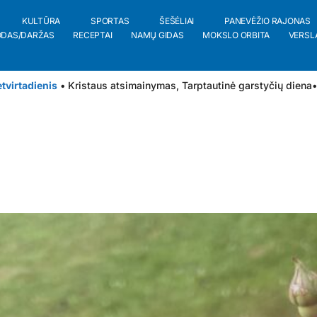
KULTŪRA
SPORTAS
ŠEŠĖLIAI
PANEVĖŽIO RAJONAS
ODAS/DARŽAS
RECEPTAI
NAMŲ GIDAS
MOKSLO ORBITA
VERSL
tvirtadienis
• Kristaus atsimainymas, Tarptautinė garstyčių diena
•