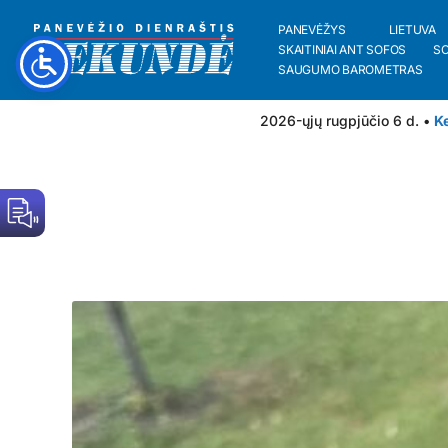
PANEVĖŽYS
LIETUVA
SKAITINIAI ANT SOFOS
S
SAUGUMO BAROMETRAS
2026-ųjų rugpjūčio 6 d. •
Ke