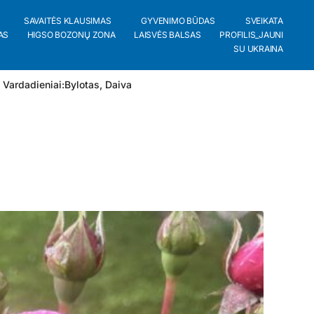
SAVAITĖS KLAUSIMAS
GYVENIMO BŪDAS
SVEIKATA
AS
HIGSO BOZONŲ ZONA
LAISVĖS BALSAS
PROFILIS_JAUNI
SU UKRAINA
 Vardadieniai:
Bylotas
,
Daiva