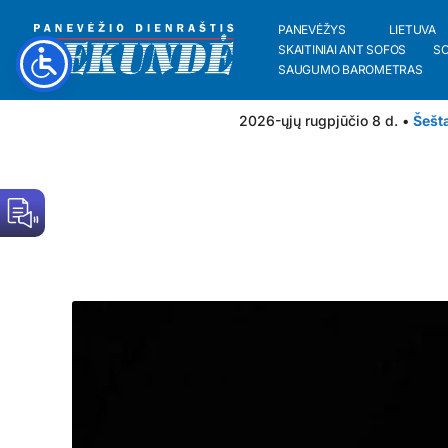
PANEVĖŽYS
LIETUVA
SKAITINIAI ANT SOFOS
S
SAUGUMO BAROMETRAS
2026-ųjų rugpjūčio 8 d. •
Šešt