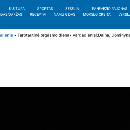
KULTŪRA
SPORTAS
ŠEŠĖLIAI
PANEVĖŽIO RAJONAS
ODAS/DARŽAS
RECEPTAI
NAMŲ GIDAS
MOKSLO ORBITA
VERSL
adienis
• Tarptautinė orgazmo diena
• Vardadieniai:
Daina
,
Dominyk