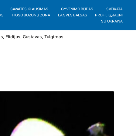
SAVAITĖS KLAUSIMAS
GYVENIMO BŪDAS
SVEIKATA
AS
HIGSO BOZONŲ ZONA
LAISVĖS BALSAS
PROFILIS_JAUNI
SU UKRAINA
as
,
Elidijus
,
Gustavas
,
Tulgirdas