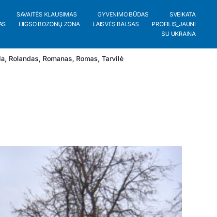
SAVAITĖS KLAUSIMAS
GYVENIMO BŪDAS
SVEIKATA
AS
HIGSO BOZONŲ ZONA
LAISVĖS BALSAS
PROFILIS_JAUNI
SU UKRAINA
da
,
Rolandas
,
Romanas
,
Romas
,
Tarvilė