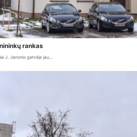
onininkų rankas
iai J. Janonio gatvėje jau…