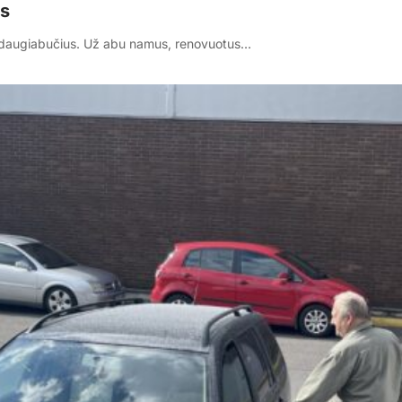
as
s daugiabučius. Už abu namus, renovuotus…