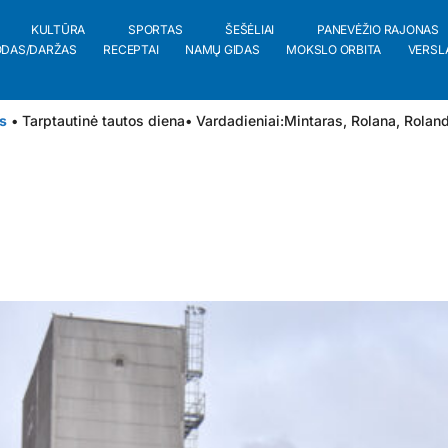
KULTŪRA
SPORTAS
ŠEŠĖLIAI
PANEVĖŽIO RAJONAS
ODAS/DARŽAS
RECEPTAI
NAMŲ GIDAS
MOKSLO ORBITA
VERSL
s
• Tarptautinė tautos diena
• Vardadieniai:
Mintaras
,
Rolana
,
Rolan