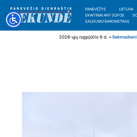
PANEVĖŽYS
LIETUVA
SKAITINIAI ANT SOFOS
S
SAUGUMO BAROMETRAS
2026-ųjų rugpjūčio 9 d. •
Sekmadieni