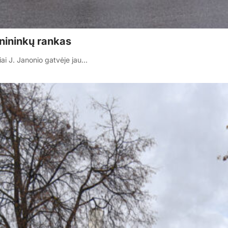
onininkų rankas
iai J. Janonio gatvėje jau…