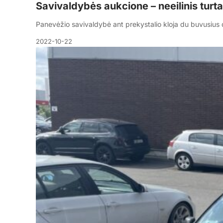
Savivaldybės aukcione – neeilinis turt
Panevėžio savivaldybė ant prekystalio kloja du buvusiu
2022-10-22