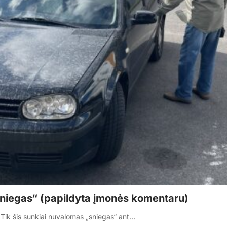
niegas“ (papildyta įmonės komentaru)
Tik šis sunkiai nuvalomas „sniegas“ ant…