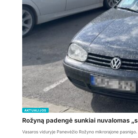
AKTUALIJOS
Rožyną padengė sunkiai nuvalomas „s
Vasaros viduryje Panevėžio Rožyno mikrorajone pasnigo. 