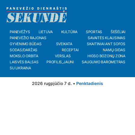
PANEVĖŽYS
LIETUVA
KULTŪRA
SPORTAS
ŠEŠĖLIAI
PANEVĖŽIO RAJONAS
SAVAITĖS KLAUSIMAS
GYVENIMO BŪDAS
SVEIKATA
SKAITINIAI ANT SOFOS
SODAS/DARŽAS
RECEPTAI
NAMŲ GIDAS
MOKSLO ORBITA
VERSLAS
HIGSO BOZONŲ ZONA
LAISVĖS BALSAS
PROFILIS_JAUNI
SAUGUMO BAROMETRAS
SU UKRAINA
2026 rugpjūčio 7 d. •
Penktadienis