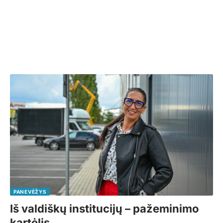
PANEVĖŽYS
Iš valdiškų institucijų – pažeminimo
kartėlis