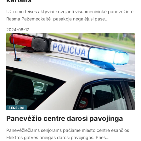
Už romų teises aktyviai kovojanti visuomenininkė panevėžietė
Rasma Pažemeckaitė pasakoja negalėjusi pase…
2024-08-17
ŠEŠĖLIAI
Panevėžio centre darosi pavojinga
Panevėžiečiams senjorams pačiame miesto centre esančios
Elektros gatvės prieigas darosi pavojingos. Prieš…