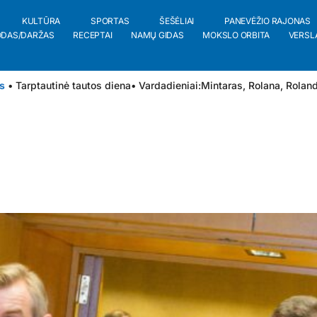
KULTŪRA
SPORTAS
ŠEŠĖLIAI
PANEVĖŽIO RAJONAS
ODAS/DARŽAS
RECEPTAI
NAMŲ GIDAS
MOKSLO ORBITA
VERSL
s
• Tarptautinė tautos diena
• Vardadieniai:
Mintaras
,
Rolana
,
Rolan