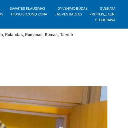
SAVAITĖS KLAUSIMAS
GYVENIMO BŪDAS
SVEIKATA
AS
HIGSO BOZONŲ ZONA
LAISVĖS BALSAS
PROFILIS_JAUNI
SU UKRAINA
da
,
Rolandas
,
Romanas
,
Romas
,
Tarvilė