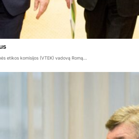
aus
binės etikos komisijos (VTEK) vadovą Romą…