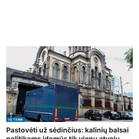
IQ TEMA
Pastovėti už sėdinčius: kalinių balsai
politikams įdomūs tik vienu atveju