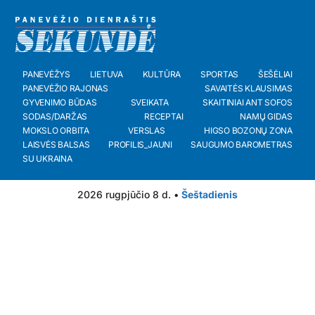
PANEVĖŽYS
LIETUVA
KULTŪRA
SPORTAS
ŠEŠĖLIAI
PANEVĖŽIO RAJONAS
SAVAITĖS KLAUSIMAS
GYVENIMO BŪDAS
SVEIKATA
SKAITINIAI ANT SOFOS
SODAS/DARŽAS
RECEPTAI
NAMŲ GIDAS
MOKSLO ORBITA
VERSLAS
HIGSO BOZONŲ ZONA
LAISVĖS BALSAS
PROFILIS_JAUNI
SAUGUMO BAROMETRAS
SU UKRAINA
2026 rugpjūčio 8 d. •
Šeštadienis