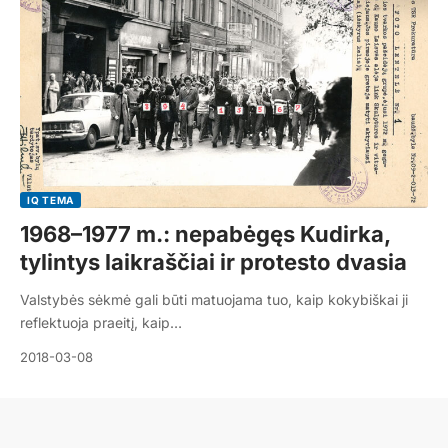
IQ TEMA
1968–1977 m.: nepabėgęs Kudirka,
tylintys laikraščiai ir protesto dvasia
Valstybės sėkmė gali būti matuojama tuo, kaip kokybiškai ji
reflektuoja praeitį, kaip…
2018-03-08