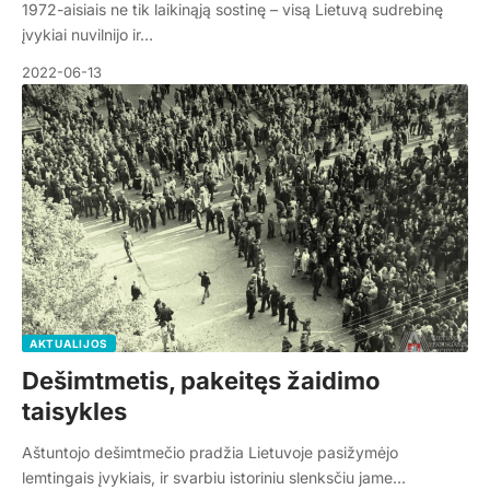
1972-aisiais ne tik laikinąją sostinę – visą Lietuvą sudrebinę
įvykiai nuvilnijo ir…
2022-06-13
AKTUALIJOS
Dešimtmetis, pakeitęs žaidimo
taisykles
Aštuntojo dešimtmečio pradžia Lietuvoje pasižymėjo
lemtingais įvykiais, ir svarbiu istoriniu slenksčiu jame…