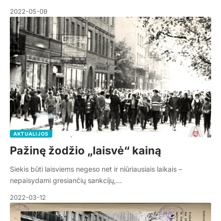
2022-05-09
AKTUALIJOS
Pažinę žodžio „laisvė“ kainą
Siekis būti laisviems negeso net ir niūriausiais laikais –
nepaisydami gresiančių sankcijų,…
2022-03-12