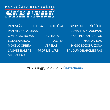
PANEVĖŽYS
LIETUVA
KULTŪRA
SPORTAS
ŠEŠĖLIAI
PANEVĖŽIO RAJONAS
SAVAITĖS KLAUSIMAS
GYVENIMO BŪDAS
SVEIKATA
SKAITINIAI ANT SOFOS
SODAS/DARŽAS
RECEPTAI
NAMŲ GIDAS
MOKSLO ORBITA
VERSLAS
HIGSO BOZONŲ ZONA
LAISVĖS BALSAS
PROFILIS_JAUNI
SAUGUMO BAROMETRAS
SU UKRAINA
2026 rugpjūčio 8 d. •
Šeštadienis