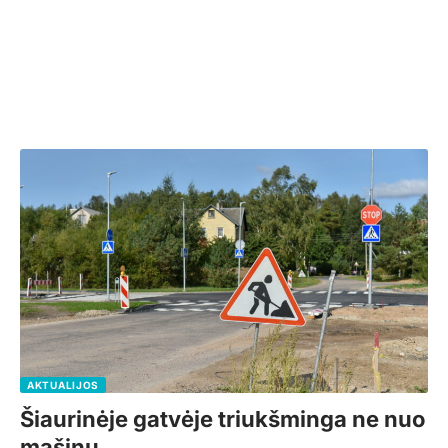
AKTUALIJOS
Šiaurinėje gatvėje triukšminga ne nuo
mašinų