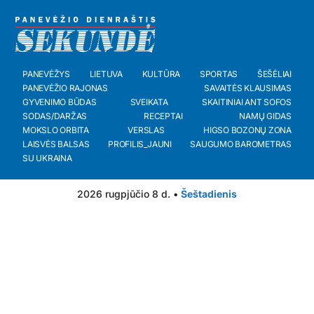
PANEVĖŽYS
LIETUVA
KULTŪRA
SPORTAS
ŠEŠĖLIAI
PANEVĖŽIO RAJONAS
SAVAITĖS KLAUSIMAS
GYVENIMO BŪDAS
SVEIKATA
SKAITINIAI ANT SOFOS
SODAS/DARŽAS
RECEPTAI
NAMŲ GIDAS
MOKSLO ORBITA
VERSLAS
HIGSO BOZONŲ ZONA
LAISVĖS BALSAS
PROFILIS_JAUNI
SAUGUMO BAROMETRAS
SU UKRAINA
2026 rugpjūčio 8 d. •
Šeštadienis