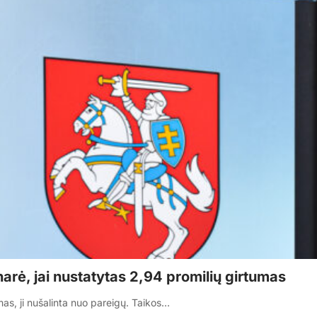
narė, jai nustatytas 2,94 promilių girtumas
mas, ji nušalinta nuo pareigų. Taikos…