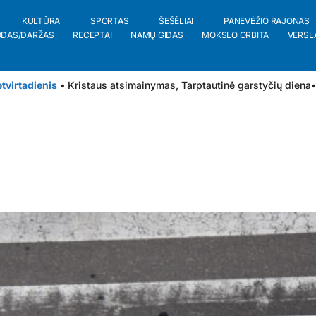
KULTŪRA
SPORTAS
ŠEŠĖLIAI
PANEVĖŽIO RAJONAS
ODAS/DARŽAS
RECEPTAI
NAMŲ GIDAS
MOKSLO ORBITA
VERSL
tvirtadienis
• Kristaus atsimainymas, Tarptautinė garstyčių diena
•