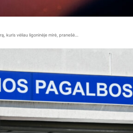
ą, kuris vėliau ligoninėje mirė, pranešė…