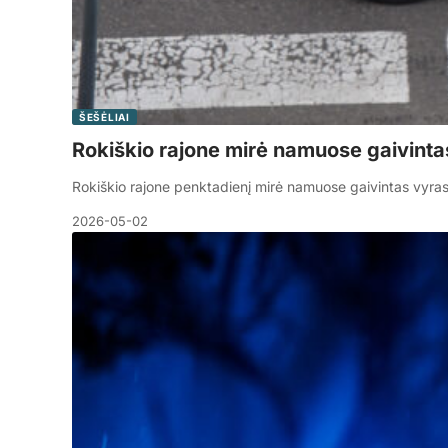
ŠEŠĖLIAI
Rokiškio rajone mirė namuose gaivinta
Rokiškio rajone penktadienį mirė namuose gaivintas vyras,
2026-05-02