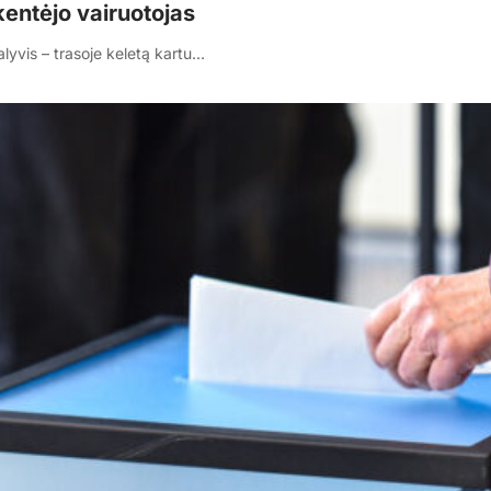
kentėjo vairuotojas
lyvis – trasoje keletą kartu…