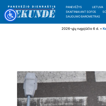
PANEVĖŽYS
LIETUVA
SKAITINIAI ANT SOFOS
S
SAUGUMO BAROMETRAS
2026-ųjų rugpjūčio 6 d. •
Ke