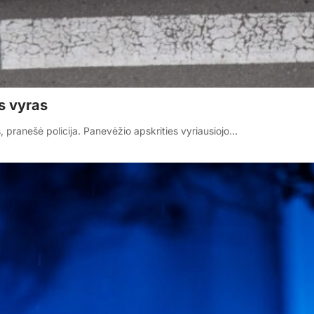
s vyras
 pranešė policija. Panevėžio apskrities vyriausiojo…