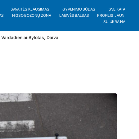
SAVAITĖS KLAUSIMAS
GYVENIMO BŪDAS
SVEIKATA
AS
HIGSO BOZONŲ ZONA
LAISVĖS BALSAS
PROFILIS_JAUNI
SU UKRAINA
 Vardadieniai:
Bylotas
,
Daiva