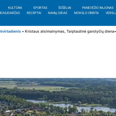
KULTŪRA
SPORTAS
ŠEŠĖLIAI
PANEVĖŽIO RAJONAS
ODAS/DARŽAS
RECEPTAI
NAMŲ GIDAS
MOKSLO ORBITA
VERSL
tvirtadienis
• Kristaus atsimainymas, Tarptautinė garstyčių diena
•