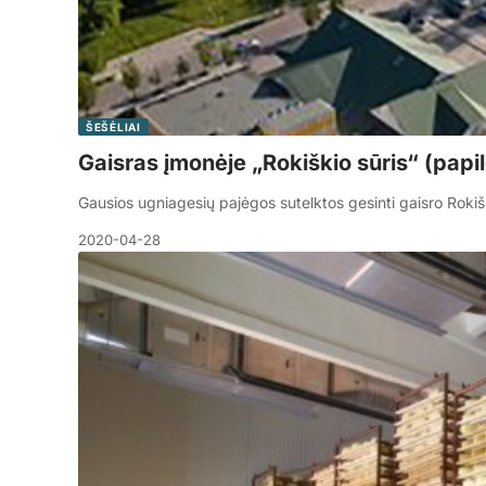
ŠEŠĖLIAI
Gaisras įmonėje „Rokiškio sūris“ (pap
Gausios ugniagesių pajėgos sutelktos gesinti gaisro Rokiš
2020-04-28