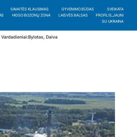
SAVAITĖS KLAUSIMAS
GYVENIMO BŪDAS
SVEIKATA
AS
HIGSO BOZONŲ ZONA
LAISVĖS BALSAS
PROFILIS_JAUNI
SU UKRAINA
 Vardadieniai:
Bylotas
,
Daiva