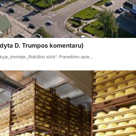
ildyta D. Trumpos komentaru)
kyje, įmonėje „Rokiškio sūris“. Pranešimo apie…