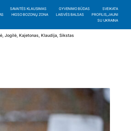
SAVAITĖS KLAUSIMAS
GYVENIMO BŪDAS
SVEIKATA
AS
HIGSO BOZONŲ ZONA
LAISVĖS BALSAS
PROFILIS_JAUNI
SU UKRAINA
lė
,
Jogilė
,
Kajetonas
,
Klaudija
,
Sikstas