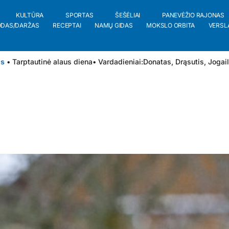
KULTŪRA
SPORTAS
ŠEŠĖLIAI
PANEVĖŽIO RAJONAS
ODAS/DARŽAS
RECEPTAI
NAMŲ GIDAS
MOKSLO ORBITA
VERSL
is
• Tarptautinė alaus diena
• Vardadieniai:
Donatas
,
Drąsutis
,
Jogai