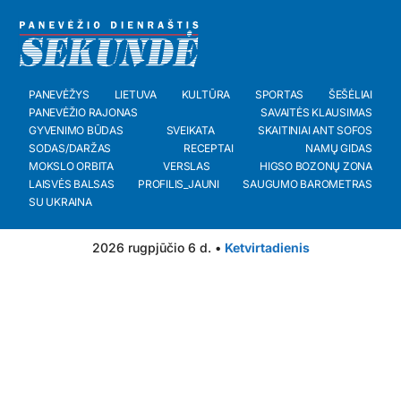
PANEVĖŽYS
LIETUVA
KULTŪRA
SPORTAS
ŠEŠĖLIAI
PANEVĖŽIO RAJONAS
SAVAITĖS KLAUSIMAS
GYVENIMO BŪDAS
SVEIKATA
SKAITINIAI ANT SOFOS
SODAS/DARŽAS
RECEPTAI
NAMŲ GIDAS
MOKSLO ORBITA
VERSLAS
HIGSO BOZONŲ ZONA
LAISVĖS BALSAS
PROFILIS_JAUNI
SAUGUMO BAROMETRAS
SU UKRAINA
2026 rugpjūčio 6 d. •
Ketvirtadienis