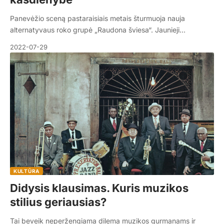
Panevėžio sceną pastaraisiais metais šturmuoja nauja
alternatyvaus roko grupė „Raudona šviesa“. Jaunieji…
2022-07-29
KULTŪRA
Didysis klausimas. Kuris muzikos
stilius geriausias?
Tai beveik neperžengiama dilema muzikos gurmanams ir