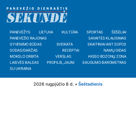
PANEVĖŽYS
LIETUVA
KULTŪRA
SPORTAS
ŠEŠĖLIAI
PANEVĖŽIO RAJONAS
SAVAITĖS KLAUSIMAS
GYVENIMO BŪDAS
SVEIKATA
SKAITINIAI ANT SOFOS
SODAS/DARŽAS
RECEPTAI
NAMŲ GIDAS
MOKSLO ORBITA
VERSLAS
HIGSO BOZONŲ ZONA
LAISVĖS BALSAS
PROFILIS_JAUNI
SAUGUMO BAROMETRAS
SU UKRAINA
2026 rugpjūčio 8 d. •
Šeštadienis