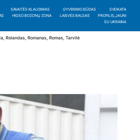
SAVAITĖS KLAUSIMAS
GYVENIMO BŪDAS
SVEIKATA
AS
HIGSO BOZONŲ ZONA
LAISVĖS BALSAS
PROFILIS_JAUNI
SU UKRAINA
da
,
Rolandas
,
Romanas
,
Romas
,
Tarvilė