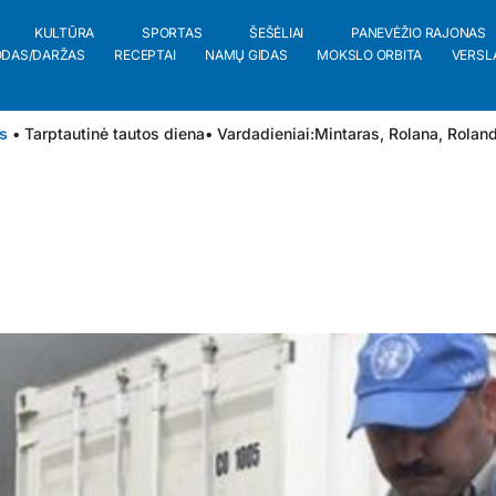
KULTŪRA
SPORTAS
ŠEŠĖLIAI
PANEVĖŽIO RAJONAS
ODAS/DARŽAS
RECEPTAI
NAMŲ GIDAS
MOKSLO ORBITA
VERSL
s
• Tarptautinė tautos diena
• Vardadieniai:
Mintaras
,
Rolana
,
Rolan